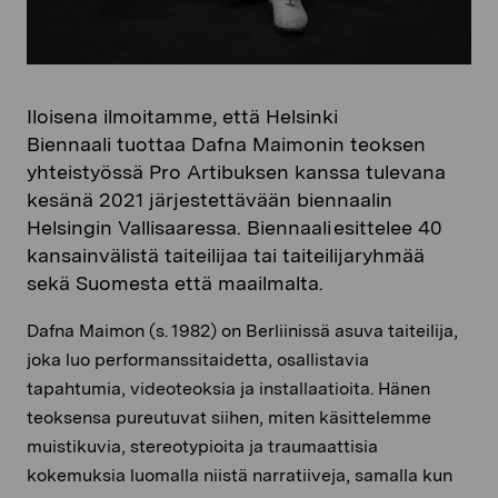
Iloisena ilmoitamme, että
Helsinki
Bienna
ali
tuottaa Dafna Maimonin teoksen
yhteistyössä Pro Artibuksen kanssa
tulevana
kesänä
2021
järjestettävään biennaalin
Helsingin Vallisaaressa
.
Biennaali
esittelee 40
kansainvälistä taiteilijaa tai taiteilijaryhmää
sekä Suomesta että maailmalta.
Dafna Maimon (s. 1982)
on Berliinissä asuva taiteilija,
joka luo performanssitaidetta, osallistavia
tapahtumia, videoteoksia ja installaatioita. Hänen
teoksensa pureutuvat siihen, miten käsittelemme
muistikuvia, stereotypioita ja traumaattisia
kokemuksia luomalla niistä narratiiveja, samalla kun