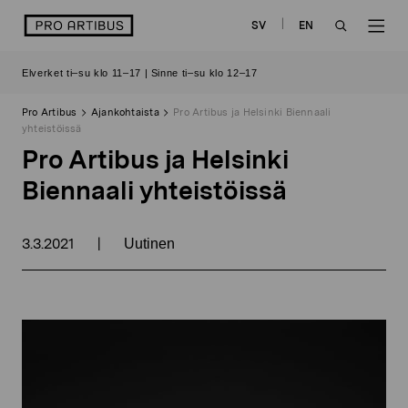
Siirry
logo
SV
EN
sisältöön
OPEN
OP
Elverket ti–su klo 11–17 | Sinne ti–su klo 12–17
SEARCH
NAV
Pro Artibus
Ajankohtaista
Pro Artibus ja Helsinki Biennaali
yhteistöissä
Pro Artibus ja Helsinki
Biennaali yhteistöissä
3.3.2021
|
Uutinen