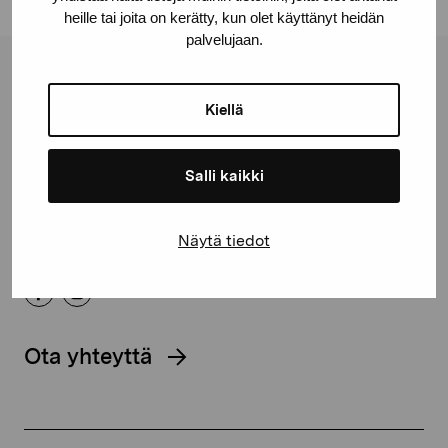
heille tai joita on kerätty, kun olet käyttänyt heidän
palvelujaan.
Pro Artibus -säätiö
Kiellä
Kustaa Vaasan katu 11
Salli kaikki
10600 Tammisaari
proartibus@proartibus.fi
+358 (0)50 371 6339
Näytä tiedot
Ota yhteyttä