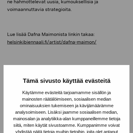
ne hahmottelevat uusia, kumouksellisia ja
voimaannuttavia strategioita.
Lue lisää
Dafna
Maimonista
linkin takaa
:
helsinkibiennaali.fi/artist/dafna-maimon/
Kuva: Anton Stüber
Tämä sivusto käyttää evästeitä
Käytämme evästeitä tarjoamamme sisällön ja
Jaa:
mainosten räätälöimiseen, sosiaalisen median
ominaisuuksien tukemiseen ja kävijämäärämme
Facebook
analysoimiseen. Lisäksi jaamme sosiaalisen median,
mainosalan ja analytiikka-alan kumppaneillemme tietoja
Linkedin
siitä, miten käytät sivustoamme. Kumppanimme voivat
yhdistää näitä tietoja muihin tietoihin, joita olet antanut