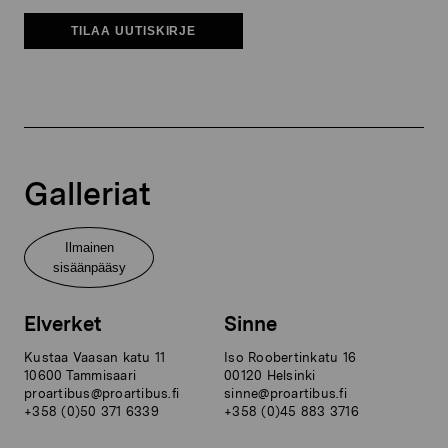
TILAA UUTISKIRJE
Galleriat
Ilmainen
sisäänpääsy
Elverket
Sinne
Kustaa Vaasan katu 11
Iso Roobertinkatu 16
10600 Tammisaari
00120 Helsinki
proartibus@proartibus.fi
sinne@proartibus.fi
+358 (0)50 371 6339
+358 (0)45 883 3716