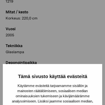
1219
Mitat / kesto
Korkeus: 220,0 cm
Vuosi
2005
Tekniikka
Glaslampa
Deponointipaikka
Pro Artibus, Ekenäs
Tämä sivusto käyttää evästeitä
© Kuvasto 2026
Käytämme evästeitä tarjoamamme sisällön ja
mainosten räätälöimiseen, sosiaalisen median
ominaisuuksien tukemiseen ja kävijämäärämme
analysoimiseen. Lisäksi jaamme sosiaalisen median,
Jaa: