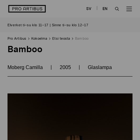
Siirry
logo
SV
EN
sisältöön
OPEN
OP
Elverket ti–su klo 11–17 | Sinne ti–su klo 12–17
SEARCH
NAV
Pro Artibus
Kokoelma
Etsi teosta
Bamboo
Bamboo
|
|
Moberg Camilla
2005
Glaslampa