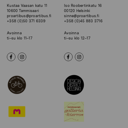
Kustaa Vaasan katu 11
Iso Roobertinkatu 16
10600 Tammisaari
00120 Helsinki
proartibus@proartibus.fi
sinne@proartibus.fi
+358 (0)50 371 6339
+358 (0)45 883 3716
Avoinna
Avoinna
ti–su klo 11–17
ti–su klo 12–17