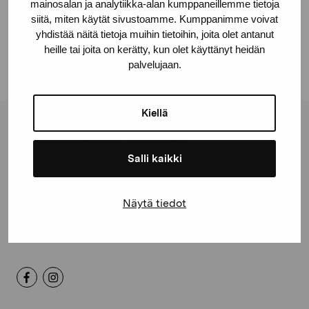
mainosalan ja analytiikka-alan kumppaneillemme tietoja
siitä, miten käytät sivustoamme. Kumppanimme voivat
Facebook
yhdistää näitä tietoja muihin tietoihin, joita olet antanut
Linkedin
heille tai joita on kerätty, kun olet käyttänyt heidän
palvelujaan.
Kiellä
Pro Artibus -säätiö
Salli kaikki
Kustaa Vaasan katu 11
10600 Tammisaari
Näytä tiedot
proartibus@proartibus.fi
+358 (0)50 371 6339