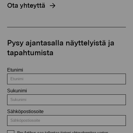
Ota yhteyttä
Pysy ajantasalla näyttelyistä ja
tapahtumista
Etunimi
Sukunimi
Sähköpostiosoite
Pro Artibus saa tallentaa tietoni yhteydenpitoa varten