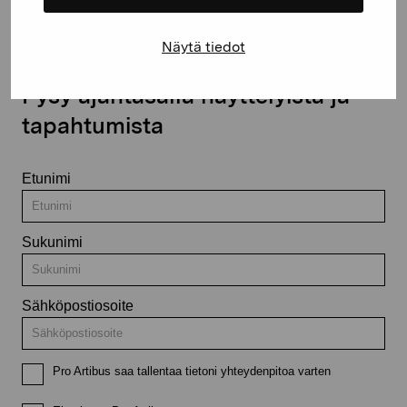
Näytä tiedot
Pysy ajantasalla näyttelyistä ja
tapahtumista
Etunimi
Sukunimi
Sähköpostiosoite
Pro Artibus saa tallentaa tietoni yhteydenpitoa varten