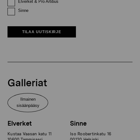
Elverket & Pro Artibus
Sinne
TILAA UUTISKIRJE
Galleriat
Ilmainen
sisäänpääsy
Elverket
Sinne
Kustaa Vaasan katu 11
Iso Roobertinkatu 16
10600 Tammisaari
00120 Helsinki