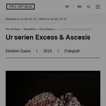
Siirry
logo
SV
EN
sisältöön
OPEN
OP
Elverket ti–su klo 11–17 | Sinne ti–su klo 12–17
SEARCH
NAV
Pro Artibus
Kokoelma
Etsi teosta
Ur serien Excess & Ascesis
Ur serien Excess & Ascesis
|
|
Ekström Saara
2010
Fotografi