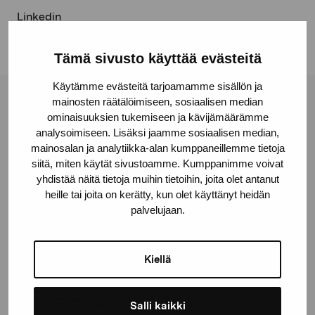
Linkedin
Tämä sivusto käyttää evästeitä
Käytämme evästeitä tarjoamamme sisällön ja
mainosten räätälöimiseen, sosiaalisen median
Pro Artibus -säätiö
ominaisuuksien tukemiseen ja kävijämäärämme
analysoimiseen. Lisäksi jaamme sosiaalisen median,
mainosalan ja analytiikka-alan kumppaneillemme tietoja
Kustaa Vaasan katu 11
siitä, miten käytät sivustoamme. Kumppanimme voivat
10600 Tammisaari
yhdistää näitä tietoja muihin tietoihin, joita olet antanut
proartibus@proartibus.fi
heille tai joita on kerätty, kun olet käyttänyt heidän
palvelujaan.
+358 (0)50 371 6339
Kiellä
Ota yhteyttä
Salli kaikki