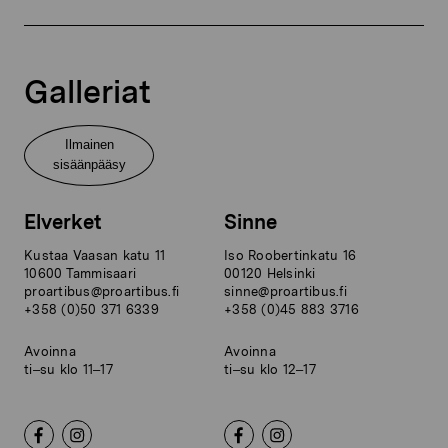
Galleriat
Ilmainen
sisäänpääsy
Elverket
Sinne
Kustaa Vaasan katu 11
Iso Roobertinkatu 16
10600 Tammisaari
00120 Helsinki
proartibus@proartibus.fi
sinne@proartibus.fi
+358 (0)50 371 6339
+358 (0)45 883 3716
Avoinna
Avoinna
ti–su klo 11–17
ti–su klo 12–17