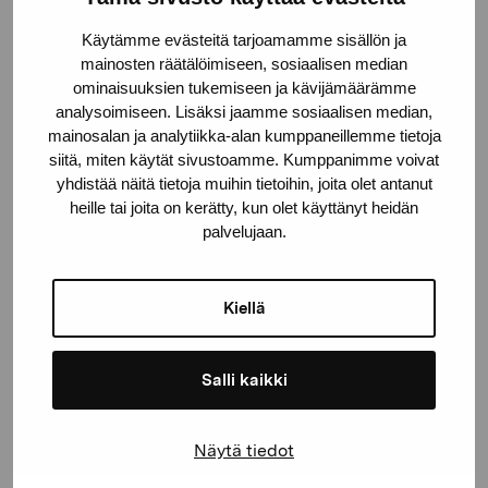
Käytämme evästeitä tarjoamamme sisällön ja
Kustaa Vaasan katu 11
mainosten räätälöimiseen, sosiaalisen median
10600 Tammisaari
ominaisuuksien tukemiseen ja kävijämäärämme
analysoimiseen. Lisäksi jaamme sosiaalisen median,
proartibus@proartibus.fi
mainosalan ja analytiikka-alan kumppaneillemme tietoja
+358 (0)50 371 6339
siitä, miten käytät sivustoamme. Kumppanimme voivat
yhdistää näitä tietoja muihin tietoihin, joita olet antanut
heille tai joita on kerätty, kun olet käyttänyt heidän
palvelujaan.
Ota yhteyttä
Kiellä
Salli kaikki
Pysy ajantasalla näyttelyistä ja
tapahtumista
Näytä tiedot