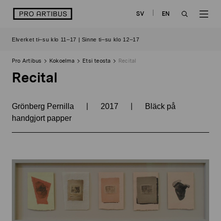
Siirry
logo
SV
EN
sisältöön
OPEN
OP
Elverket ti–su klo 11–17 | Sinne ti–su klo 12–17
SEARCH
NAV
Pro Artibus
Kokoelma
Etsi teosta
Recital
Recital
|
|
Grönberg Pernilla
2017
Bläck på
handgjort papper