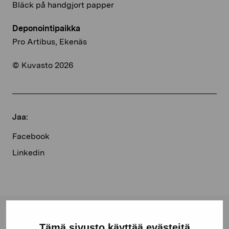
Bläck på handgjort papper
Deponointipaikka
Pro Artibus, Ekenäs
© Kuvasto 2026
Jaa:
Facebook
Linkedin
Pro Artibus -säätiö
Tämä sivusto käyttää evästeitä