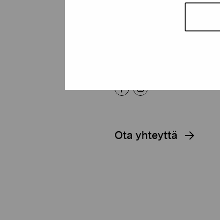
Kustaa Vaasan katu 11
10600 Tammisaari
proartibus@proartibus.fi
+358 (0)50 371 6339
Ota yhteyttä