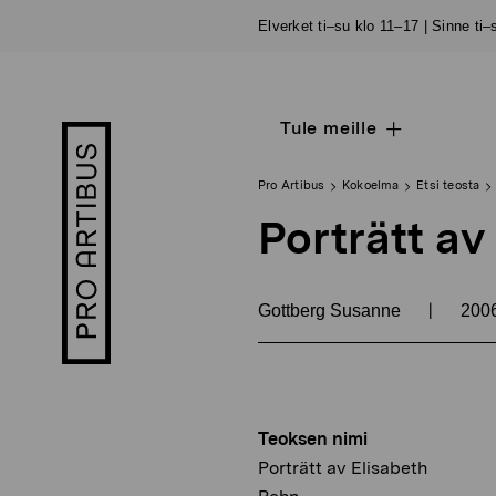
Siirry
Elverket ti–su klo 11–17 | Sinne ti
sisältöön
Tule meille
Open
Pro
sub
Artibus
navigation
logo
Pro Artibus
Kokoelma
Etsi teosta
Porträtt av
|
Gottberg Susanne
200
Teoksen nimi
Porträtt av Elisabeth