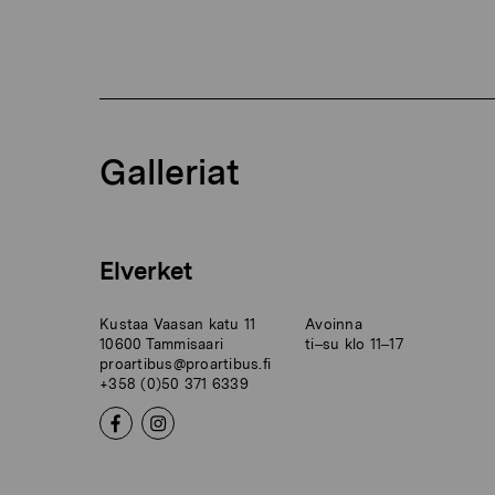
Galleriat
Elverket
Kustaa Vaasan katu 11
Avoinna
10600 Tammisaari
ti–su klo 11–17
proartibus@proartibus.fi
+358 (0)50 371 6339