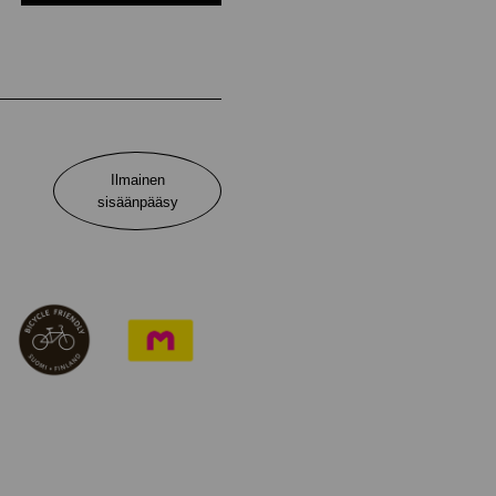
Ilmainen
sisäänpääsy