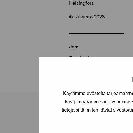
Helsingfors
© Kuvasto 2026
Jaa:
Facebook
Linkedin
Käytämme evästeitä tarjoamamme 
kävijämäärämme analysoimiseen
tietoja siitä, miten käytät sivusto
Pro Artibus -s