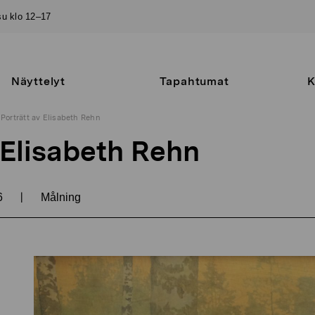
–su klo 12–17
Näyttelyt
Tapahtumat
K
Porträtt av Elisabeth Rehn
 Elisabeth Rehn
|
6
Målning