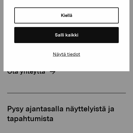
Kustaa Vaasan katu 11
Kiellä
10600 Tammisaari
proartibus@proartibus.fi
+358 (0)50 371 6339
Salli kaikki
Näytä tiedot
Ota yhteyttä
Pysy ajantasalla näyttelyistä ja
tapahtumista