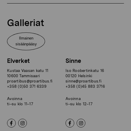
Galleriat
Ilmainen
sisäänpääsy
Elverket
Sinne
Kustaa Vaasan katu 11
Iso Roobertinkatu 16
10600 Tammisaari
00120 Helsinki
proartibus@proartibus.fi
sinne@proartibus.fi
+358 (0)50 371 6339
+358 (0)45 883 3716
Avoinna
Avoinna
ti–su klo 11–17
ti–su klo 12–17