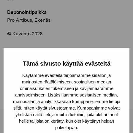
Deponointipaikka
Pro Artibus, Ekenäs
© Kuvasto 2026
Tämä sivusto käyttää evästeitä
Jaa:
Facebook
Käytämme evästeitä tarjoamamme sisällön ja
mainosten räätälöimiseen, sosiaalisen median
Linkedin
ominaisuuksien tukemiseen ja kävijämäärämme
analysoimiseen. Lisäksi jaamme sosiaalisen median,
mainosalan ja analytiikka-alan kumppaneillemme tietoja
siitä, miten käytät sivustoamme. Kumppanimme voivat
yhdistää näitä tietoja muihin tietoihin, joita olet antanut
heille tai joita on kerätty, kun olet käyttänyt heidän
Pro Artibus -säätiö
palvelujaan.