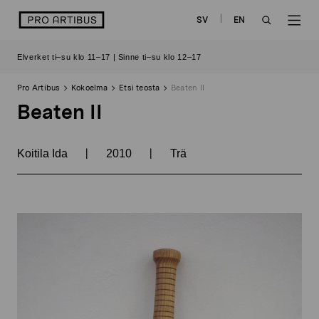
Siirry
logo
SV
EN
sisältöön
OPEN
OP
Elverket ti–su klo 11–17 | Sinne ti–su klo 12–17
SEARCH
NAV
Pro Artibus
Kokoelma
Etsi teosta
Beaten II
Beaten II
|
|
Koitila Ida
2010
Trä