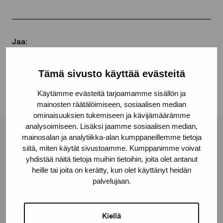
Jaa:
Facebook
Tämä sivusto käyttää evästeitä
Linkedin
Käytämme evästeitä tarjoamamme sisällön ja
mainosten räätälöimiseen, sosiaalisen median
ominaisuuksien tukemiseen ja kävijämäärämme
analysoimiseen. Lisäksi jaamme sosiaalisen median,
mainosalan ja analytiikka-alan kumppaneillemme tietoja
Pro Artibus -säätiö
siitä, miten käytät sivustoamme. Kumppanimme voivat
yhdistää näitä tietoja muihin tietoihin, joita olet antanut
heille tai joita on kerätty, kun olet käyttänyt heidän
Kustaa Vaasan katu 11
palvelujaan.
10600 Tammisaari
proartibus@proartibus.fi
+358 (0)50 371 6339
Kiellä