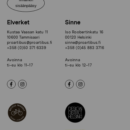
sisäänpääsy
Elverket
Sinne
Kustaa Vaasan katu 11
Iso Roobertinkatu 16
10600 Tammisaari
00120 Helsinki
proartibus@proartibus.fi
sinne@proartibus.fi
+358 (0)50 371 6339
+358 (0)45 883 3716
Avoinna
Avoinna
ti–su klo 11–17
ti–su klo 12–17