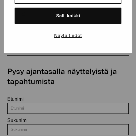
Salli kaikki
Ota yhteyttä
Näytä tiedot
Pysy ajantasalla näyttelyistä ja
tapahtumista
Etunimi
Sukunimi