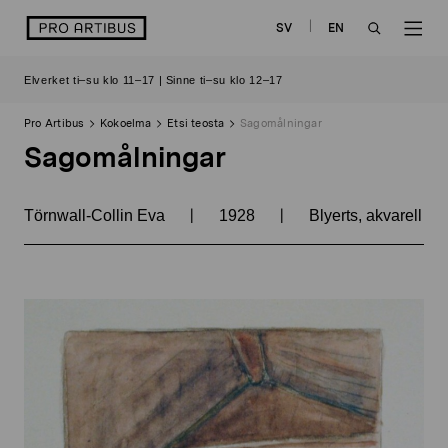
Siirry
logo
SV
EN
sisältöön
OPEN
OP
Elverket ti–su klo 11–17 | Sinne ti–su klo 12–17
SEARCH
NAV
Pro Artibus
Kokoelma
Etsi teosta
Sagomålningar
Sagomålningar
|
|
Törnwall-Collin Eva
1928
Blyerts, akvarell