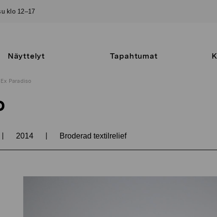
–su klo 12–17
Näyttelyt
Tapahtumat
K
Ex Paradiso
o
|
|
2014
Broderad textilrelief