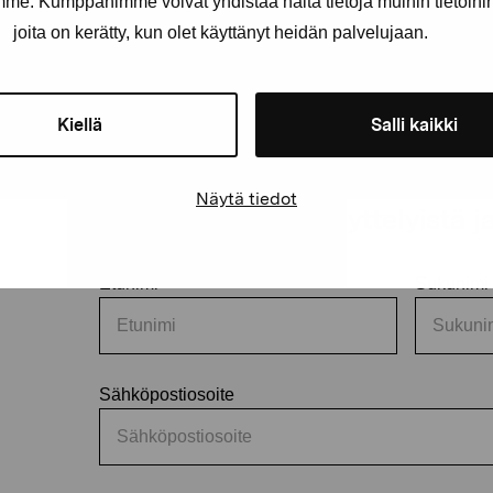
amme. Kumppanimme voivat yhdistää näitä tietoja muihin tietoihin, 
joita on kerätty, kun olet käyttänyt heidän palvelujaan.
Kiellä
Salli kaikki
äätiö
Näytä tiedot
Pysy ajantasalla näyttelyistä 
Etunimi
Sukunimi
Sähköpostiosoite