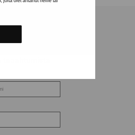
joita olet antanut heille tai
ja tapahtumista