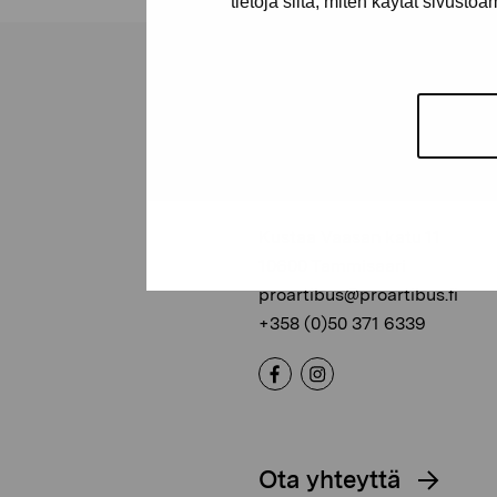
tietoja siitä, miten käytät sivusto
Pro Artibus -s
Kustaa Vaasan katu 11
10600 Tammisaari
proartibus@proartibus.fi
+358 (0)50 371 6339
Ota yhteyttä