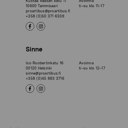
Kustaa Vaasan katu 11
Avoinna
10600 Tammisaari
ti–su klo 11–17
proartibus@proartibus.fi
+358 (0)50 371 6339
Sinne
Iso Roobertinkatu 16
Avoinna
00120 Helsinki
ti–su klo 12–17
sinne@proartibus.fi
+358 (0)45 883 3716