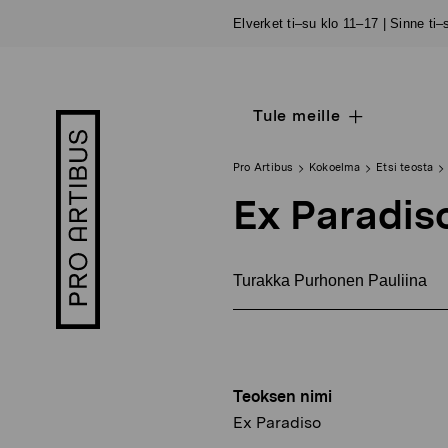
Siirry
Elverket ti–su klo 11–17 | Sinne ti
sisältöön
Tule meille
Open
Pro
sub
Artibus
navigation
logo
Pro Artibus
Kokoelma
Etsi teosta
Ex Paradis
Turakka Purhonen Pauliina
Teoksen nimi
Ex Paradiso