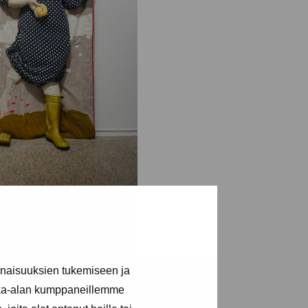
inaisuuksien tukemiseen ja
kka-alan kumppaneillemme