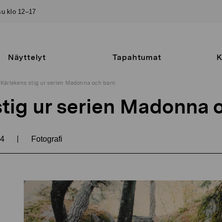
–su klo 12–17
Näyttelyt
Tapahtumat
K
Kärlekens stig ur serien Madonna och barn
stig ur serien Madonna 
|
04
Fotografi