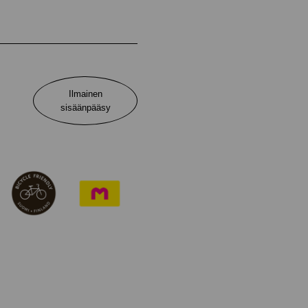
Ilmainen
sisäänpääsy