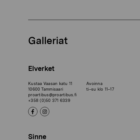
Galleriat
Elverket
Kustaa Vaasan katu 11
Avoinna
10600 Tammisaari
ti–su klo 11–17
proartibus@proartibus.fi
+358 (0)50 371 6339
Sinne