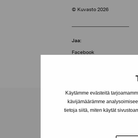
© Kuvasto 2026
Jaa:
Facebook
Linkedin
Käytämme evästeitä tarjoamamme 
kävijämäärämme analysoimiseen
tietoja siitä, miten käytät sivusto
Pro Artibus -s