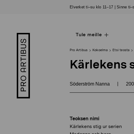
Siirry
Elverket ti–su klo 11–17 | Sinne ti
sisältöön
Tule meille
Open
Pro
sub
Artibus
navigation
logo
Pro Artibus
Kokoelma
Etsi teosta
Kärlekens 
|
Söderström Nanna
20
Teoksen nimi
Kärlekens stig ur serien