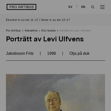
Siirry
logo
SV
EN
sisältöön
OPEN
OP
Elverket ti–su klo 11–17 | Sinne ti–su klo 12–17
SEARCH
NAV
Pro Artibus
Kokoelma
Etsi teosta
Porträtt av Levi Ulfvens
Porträtt av Levi Ulfvens
|
|
Jakobsson Fritz
1996
Olja på duk