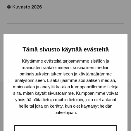
© Kuvasto 2026
Jaa:
Facebook
Tämä sivusto käyttää evästeitä
Linkedin
Käytämme evästeitä tarjoamamme sisällön ja
mainosten räätälöimiseen, sosiaalisen median
ominaisuuksien tukemiseen ja kävijämäärämme
analysoimiseen. Lisäksi jaamme sosiaalisen median,
mainosalan ja analytiikka-alan kumppaneillemme tietoja
siitä, miten käytät sivustoamme. Kumppanimme voivat
Pro Artibus -säätiö
yhdistää näitä tietoja muihin tietoihin, joita olet antanut
heille tai joita on kerätty, kun olet käyttänyt heidän
palvelujaan.
Kustaa Vaasan katu 11
10600 Tammisaari
proartibus@proartibus.fi