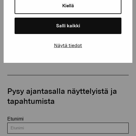
Kiellä
proartibus@proartibus.fi
+358 (0)50 371 6339
Salli kaikki
Näytä tiedot
Ota yhteyttä
Pysy ajantasalla näyttelyistä ja
tapahtumista
Etunimi