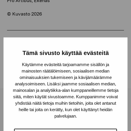
Pro Artibus, Ekenäs
© Kuvasto 2026
Jaa:
Tämä sivusto käyttää evästeitä
Facebook
Linkedin
Käytämme evästeitä tarjoamamme sisällön ja
mainosten räätälöimiseen, sosiaalisen median
ominaisuuksien tukemiseen ja kävijämäärämme
analysoimiseen. Lisäksi jaamme sosiaalisen median,
mainosalan ja analytiikka-alan kumppaneillemme tietoja
siitä, miten käytät sivustoamme. Kumppanimme voivat
Pro Artibus -säätiö
yhdistää näitä tietoja muihin tietoihin, joita olet antanut
heille tai joita on kerätty, kun olet käyttänyt heidän
palvelujaan.
Kustaa Vaasan katu 11
10600 Tammisaari