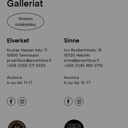
Galleriat
Ilmainen
sisäänpääsy
Elverket
Sinne
Kustaa Vaasan katu 11
Iso Roobertinkatu 16
10600 Tammisaari
00120 Helsinki
proartibus@proartibus.fi
sinne@proartibus.fi
+358 (0)50 371 6339
+358 (0)45 883 3716
Avoinna
Avoinna
ti–su klo 11–17
ti–su klo 12–17