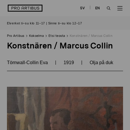
Siirry
logo
SV
EN
sisältöön
OPEN
OP
Elverket ti–su klo 11–17 | Sinne ti–su klo 12–17
SEARCH
NAV
Pro Artibus
Kokoelma
Etsi teosta
Konstnären / Marcus Collin
Konstnären / Marcus Collin
|
|
Törnwall-Collin Eva
1919
Olja på duk