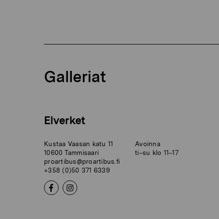
Galleriat
Elverket
Kustaa Vaasan katu 11
Avoinna
10600 Tammisaari
ti–su klo 11–17
proartibus@proartibus.fi
+358 (0)50 371 6339