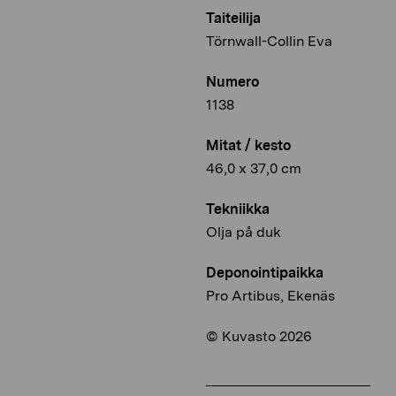
Taiteilija
Törnwall-Collin Eva
Numero
1138
Mitat / kesto
46,0 x 37,0 cm
Tekniikka
Olja på duk
Deponointipaikka
Pro Artibus, Ekenäs
© Kuvasto 2026