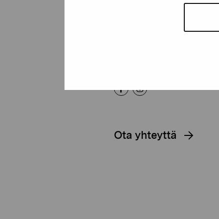
Pro Artibus -s
Kustaa Vaasan katu 11
10600 Tammisaari
proartibus@proartibus.fi
+358 (0)50 371 6339
Ota yhteyttä