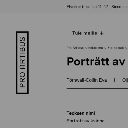
Siirry
Elverket ti–su klo 11–17 | Sinne ti
sisältöön
Tule meille
Open
Pro
sub
Artibus
navigation
logo
Pro Artibus
Kokoelma
Etsi teosta
Porträtt av
|
Törnwall-Collin Eva
Olj
Teoksen nimi
Porträtt av kvinna