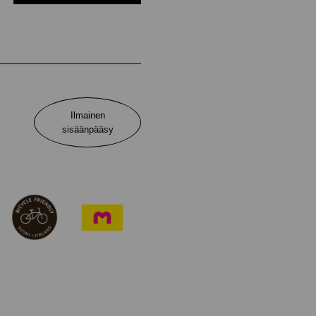
Ilmainen
sisäänpääsy