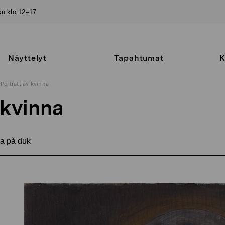
–su klo 12–17
Näyttelyt
Tapahtumat
K
Porträtt av kvinna
 kvinna
a på duk