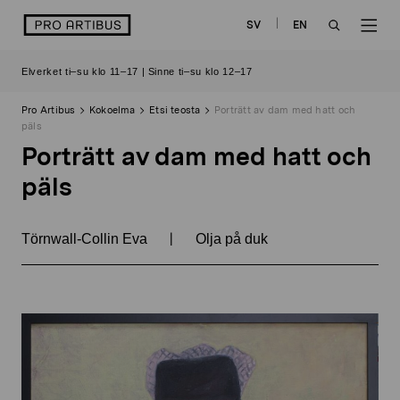
Siirry
logo
SV
EN
sisältöön
OPEN
OP
Elverket ti–su klo 11–17 | Sinne ti–su klo 12–17
SEARCH
NAV
Pro Artibus
Kokoelma
Etsi teosta
Porträtt av dam med hatt och
päls
Porträtt av dam med hatt och
päls
|
Törnwall-Collin Eva
Olja på duk