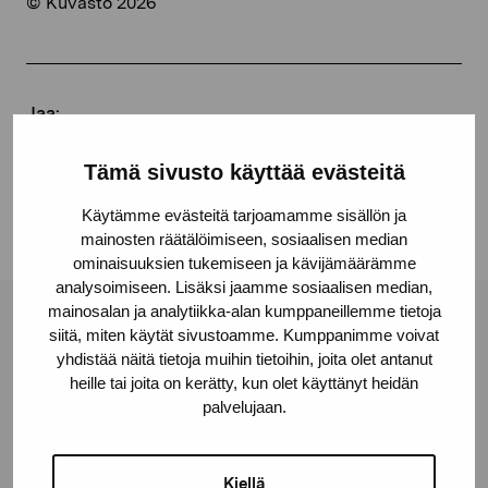
© Kuvasto 2026
Jaa:
Facebook
Tämä sivusto käyttää evästeitä
Linkedin
Käytämme evästeitä tarjoamamme sisällön ja
mainosten räätälöimiseen, sosiaalisen median
ominaisuuksien tukemiseen ja kävijämäärämme
analysoimiseen. Lisäksi jaamme sosiaalisen median,
mainosalan ja analytiikka-alan kumppaneillemme tietoja
Pro Artibus -säätiö
siitä, miten käytät sivustoamme. Kumppanimme voivat
yhdistää näitä tietoja muihin tietoihin, joita olet antanut
heille tai joita on kerätty, kun olet käyttänyt heidän
Kustaa Vaasan katu 11
palvelujaan.
10600 Tammisaari
proartibus@proartibus.fi
Kiellä