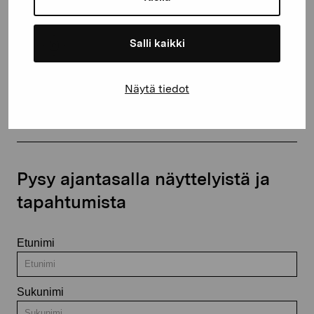
+358 (0)50 371 6339
Salli kaikki
Ota yhteyttä
Näytä tiedot
Pysy ajantasalla näyttelyistä ja
tapahtumista
Etunimi
Sukunimi