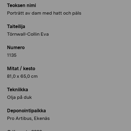
Teoksen nimi
Porträtt av dam med hatt och päls
Taiteilija
Törnwall-Collin Eva
Numero
1135
Mitat / kesto
81,0 x 65,0 cm
Tekniikka
Olja på duk
Deponointipaikka
Pro Artibus, Ekenäs