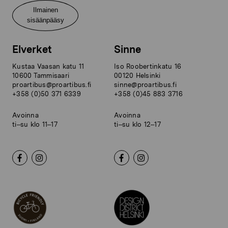
Ilmainen
sisäänpääsy
Elverket
Sinne
Kustaa Vaasan katu 11
Iso Roobertinkatu 16
10600 Tammisaari
00120 Helsinki
proartibus@proartibus.fi
sinne@proartibus.fi
+358 (0)50 371 6339
+358 (0)45 883 3716
Avoinna
Avoinna
ti–su klo 11–17
ti–su klo 12–17