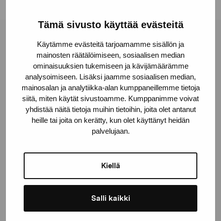
Tämä sivusto käyttää evästeitä
Pro Artibus -säätiö
Käytämme evästeitä tarjoamamme sisällön ja
mainosten räätälöimiseen, sosiaalisen median
ominaisuuksien tukemiseen ja kävijämäärämme
analysoimiseen. Lisäksi jaamme sosiaalisen median,
Kustaa Vaasan katu 11
mainosalan ja analytiikka-alan kumppaneillemme tietoja
10600 Tammisaari
siitä, miten käytät sivustoamme. Kumppanimme voivat
proartibus@proartibus.fi
yhdistää näitä tietoja muihin tietoihin, joita olet antanut
+358 (0)50 371 6339
heille tai joita on kerätty, kun olet käyttänyt heidän
palvelujaan.
Kiellä
Ota yhteyttä
Salli kaikki