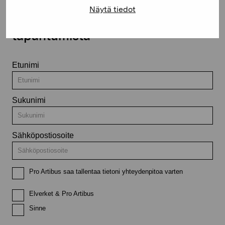
Näytä tiedot
Pysy ajantasalla näyttelyistä ja
tapahtumista
Etunimi
Sukunimi
Sähköpostiosoite
Pro Artibus saa tallentaa tietoni yhteydenpitoa varten
Elverket & Pro Artibus
Sinne