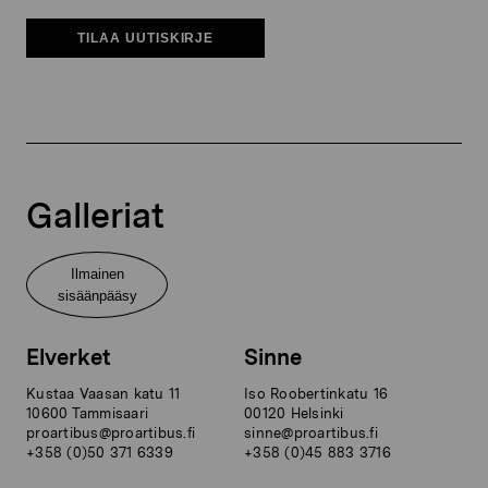
TILAA UUTISKIRJE
Galleriat
Ilmainen
sisäänpääsy
Elverket
Sinne
Kustaa Vaasan katu 11
Iso Roobertinkatu 16
10600 Tammisaari
00120 Helsinki
proartibus@proartibus.fi
sinne@proartibus.fi
+358 (0)50 371 6339
+358 (0)45 883 3716