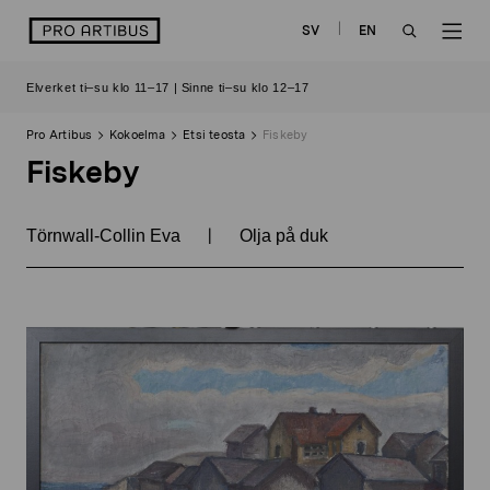
Siirry
logo
SV
EN
sisältöön
OPEN
OP
Elverket ti–su klo 11–17 | Sinne ti–su klo 12–17
SEARCH
NAV
Pro Artibus
Kokoelma
Etsi teosta
Fiskeby
Fiskeby
|
Törnwall-Collin Eva
Olja på duk