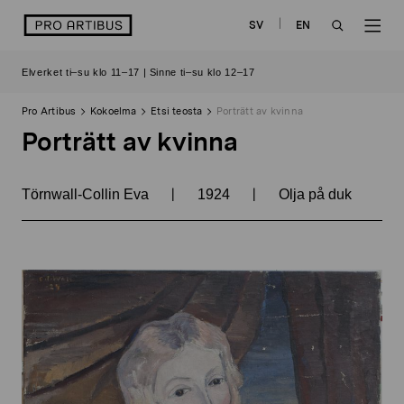
Siirry
logo
SV
EN
sisältöön
OPEN
OP
Elverket ti–su klo 11–17 | Sinne ti–su klo 12–17
SEARCH
NAV
Pro Artibus
Kokoelma
Etsi teosta
Porträtt av kvinna
Porträtt av kvinna
|
|
Törnwall-Collin Eva
1924
Olja på duk