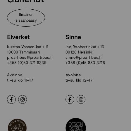
Ilmainen
sisäänpääsy
Elverket
Sinne
Kustaa Vaasan katu 11
Iso Roobertinkatu 16
10600 Tammisaari
00120 Helsinki
proartibus@proartibus.fi
sinne@proartibus.fi
+358 (0)50 371 6339
+358 (0)45 883 3716
Avoinna
Avoinna
ti–su klo 11–17
ti–su klo 12–17