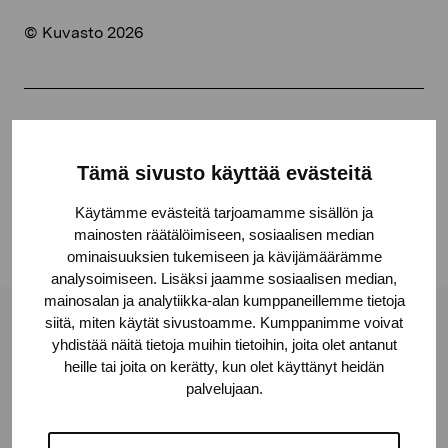
© Kuvasto 2026
Jaa:
Facebook
Tämä sivusto käyttää evästeitä
Linkedin
Käytämme evästeitä tarjoamamme sisällön ja
mainosten räätälöimiseen, sosiaalisen median
ominaisuuksien tukemiseen ja kävijämäärämme
analysoimiseen. Lisäksi jaamme sosiaalisen median,
mainosalan ja analytiikka-alan kumppaneillemme tietoja
siitä, miten käytät sivustoamme. Kumppanimme voivat
Pro Artibus -säätiö
yhdistää näitä tietoja muihin tietoihin, joita olet antanut
heille tai joita on kerätty, kun olet käyttänyt heidän
palvelujaan.
Kustaa Vaasan katu 11
10600 Tammisaari