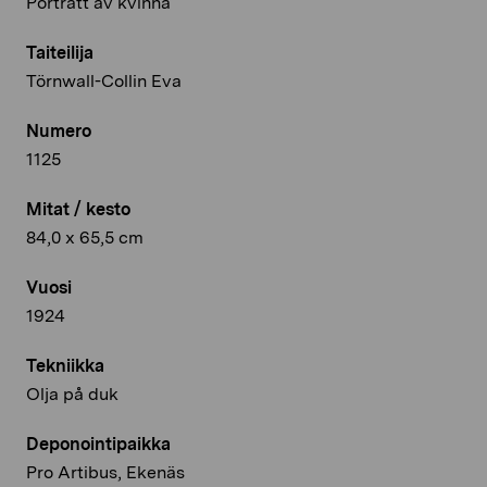
Porträtt av kvinna
Taiteilija
Törnwall-Collin Eva
Numero
1125
Mitat / kesto
84,0 x 65,5 cm
Vuosi
1924
Tekniikka
Olja på duk
Deponointipaikka
Pro Artibus, Ekenäs