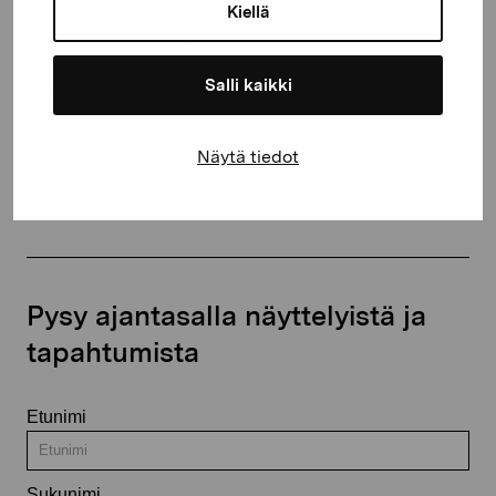
proartibus@proartibus.fi
Kiellä
+358 (0)50 371 6339
Salli kaikki
Näytä tiedot
Ota yhteyttä
Pysy ajantasalla näyttelyistä ja
tapahtumista
Etunimi
Sukunimi