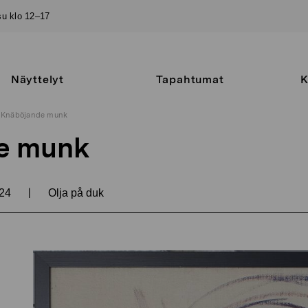
–su klo 12–17
Näyttelyt
Tapahtumat
K
Knäböjande munk
e munk
|
24
Olja på duk