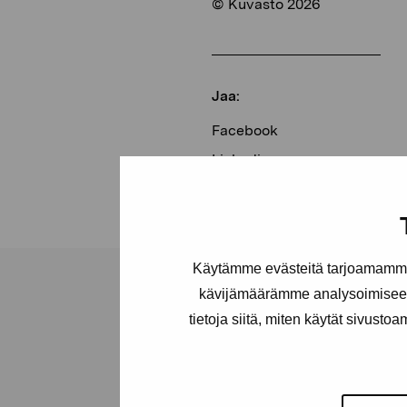
© Kuvasto 2026
Jaa:
Facebook
Linkedin
Käytämme evästeitä tarjoamamme 
kävijämäärämme analysoimiseen
tietoja siitä, miten käytät sivusto
Pro Artibus -s