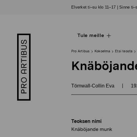
Siirry
Elverket ti–su klo 11–17 | Sinne ti
sisältöön
Tule meille
Open
Pro
sub
Artibus
navigation
logo
Pro Artibus
Kokoelma
Etsi teosta
Knäböjand
|
Törnwall-Collin Eva
19
Teoksen nimi
Knäböjande munk