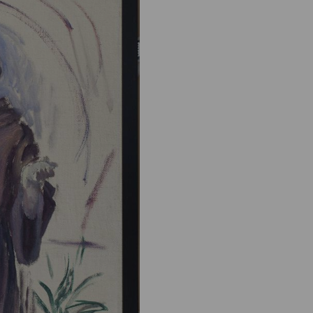
o
i
n
o
n