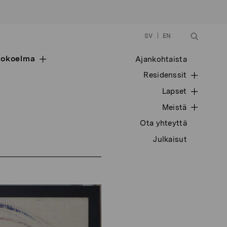
SV
EN
okoelma
Open
Ajankohtaista
sub
O
Residenssit
navigation
p
O
Lapset
e
p
n
O
Meistä
e
s
p
n
u
Ota yhteyttä
e
s
b
n
u
n
Julkaisut
s
b
a
u
n
v
b
a
i
n
v
g
a
i
a
v
g
t
i
a
i
g
t
o
a
i
n
t