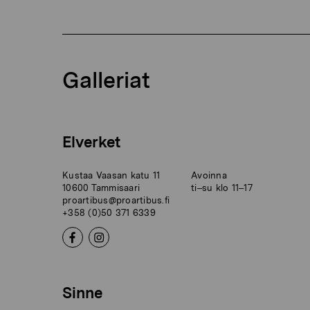
Galleriat
Elverket
Kustaa Vaasan katu 11
Avoinna
10600 Tammisaari
ti–su klo 11–17
proartibus@proartibus.fi
+358 (0)50 371 6339
Sinne