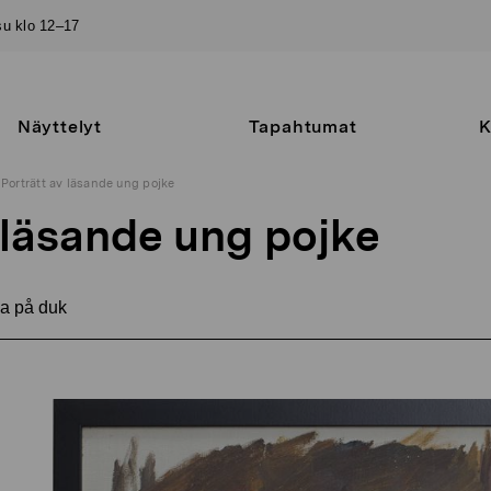
–su klo 12–17
Näyttelyt
Tapahtumat
K
Porträtt av läsande ung pojke
 läsande ung pojke
a på duk