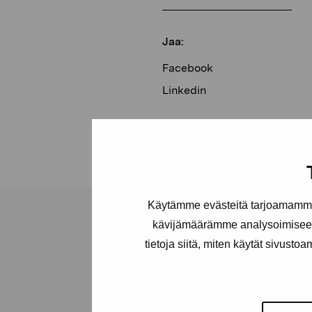
Jaa:
Facebook
Linkedin
Käytämme evästeitä tarjoamamme 
kävijämäärämme analysoimiseen
tietoja siitä, miten käytät sivusto
Pro Artibus -s