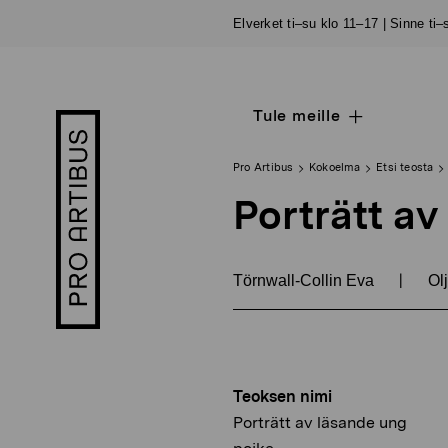
Siirry
Elverket ti–su klo 11–17 | Sinne ti
sisältöön
Tule meille
Open
Pro
sub
Artibus
navigation
logo
Pro Artibus
Kokoelma
Etsi teosta
Porträtt av
|
Törnwall-Collin Eva
Olj
Teoksen nimi
Porträtt av läsande ung