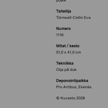
pojke
Taiteilija
Törnwall-Collin Eva
Numero
1116
Mitat / kesto
51,0 x 41,0 cm
Tekniikka
Olja på duk
Deponointipaikka
Pro Artibus, Ekenäs
© Kuvasto 2026