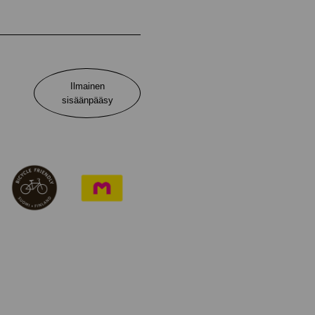
Ilmainen
sisäänpääsy