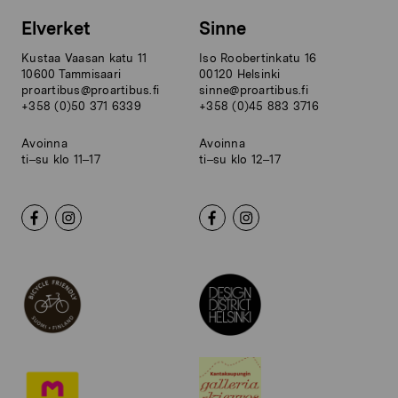
Elverket
Sinne
Kustaa Vaasan katu 11
Iso Roobertinkatu 16
10600 Tammisaari
00120 Helsinki
proartibus@proartibus.fi
sinne@proartibus.fi
+358 (0)50 371 6339
+358 (0)45 883 3716
Avoinna
Avoinna
ti–su klo 11–17
ti–su klo 12–17