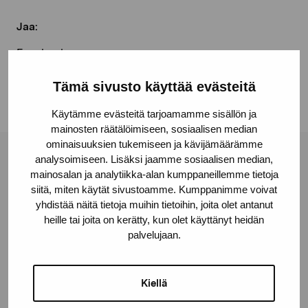
Jaa:
Facebook
Linkedin
Tämä sivusto käyttää evästeitä
Käytämme evästeitä tarjoamamme sisällön ja
mainosten räätälöimiseen, sosiaalisen median
ominaisuuksien tukemiseen ja kävijämäärämme
analysoimiseen. Lisäksi jaamme sosiaalisen median,
Pro Artibus -säätiö
mainosalan ja analytiikka-alan kumppaneillemme tietoja
siitä, miten käytät sivustoamme. Kumppanimme voivat
yhdistää näitä tietoja muihin tietoihin, joita olet antanut
Kustaa Vaasan katu 11
heille tai joita on kerätty, kun olet käyttänyt heidän
10600 Tammisaari
palvelujaan.
proartibus@proartibus.fi
+358 (0)50 371 6339
Kiellä