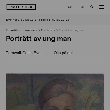
Siirry
logo
SV
EN
sisältöön
OPEN
OP
Elverket ti–su klo 11–17 | Sinne ti–su klo 12–17
SEARCH
NAV
Pro Artibus
Kokoelma
Etsi teosta
Porträtt av ung man
Porträtt av ung man
|
Törnwall-Collin Eva
Olja på duk