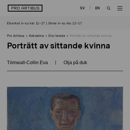
Siirry
logo
SV
EN
sisältöön
OPEN
OP
Elverket ti–su klo 11–17 | Sinne ti–su klo 12–17
SEARCH
NAV
Pro Artibus
Kokoelma
Etsi teosta
Porträtt av sittande kvinna
Porträtt av sittande kvinna
|
Törnwall-Collin Eva
Olja på duk