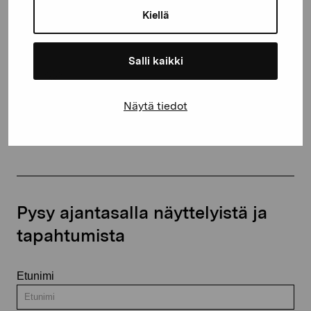
10600 Tammisaari
Kiellä
proartibus@proartibus.fi
+358 (0)50 371 6339
Salli kaikki
Näytä tiedot
Ota yhteyttä
Pysy ajantasalla näyttelyistä ja
tapahtumista
Etunimi