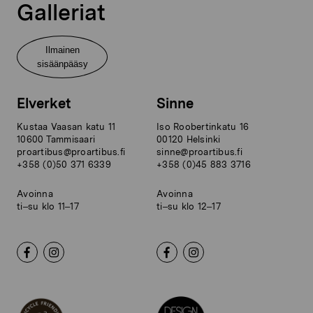
Galleriat
Ilmainen
sisäänpääsy
Elverket
Sinne
Kustaa Vaasan katu 11
Iso Roobertinkatu 16
10600 Tammisaari
00120 Helsinki
proartibus@proartibus.fi
sinne@proartibus.fi
+358 (0)50 371 6339
+358 (0)45 883 3716
Avoinna
Avoinna
ti–su klo 11–17
ti–su klo 12–17