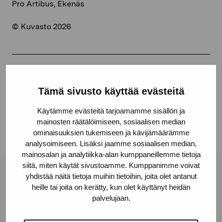
Pro Artibus, Ekenäs
© Kuvasto 2026
Jaa:
Tämä sivusto käyttää evästeitä
Facebook
Käytämme evästeitä tarjoamamme sisällön ja
Linkedin
mainosten räätälöimiseen, sosiaalisen median
ominaisuuksien tukemiseen ja kävijämäärämme
analysoimiseen. Lisäksi jaamme sosiaalisen median,
mainosalan ja analytiikka-alan kumppaneillemme tietoja
siitä, miten käytät sivustoamme. Kumppanimme voivat
Pro Artibus -säätiö
yhdistää näitä tietoja muihin tietoihin, joita olet antanut
heille tai joita on kerätty, kun olet käyttänyt heidän
palvelujaan.
Kustaa Vaasan katu 11