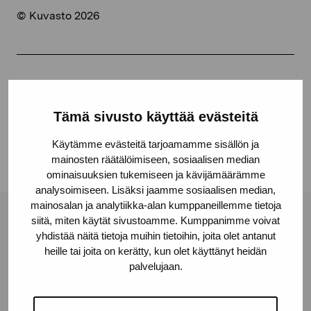
© Kuvasto 2026
Jaa:
Facebook
Tämä sivusto käyttää evästeitä
Linkedin
Käytämme evästeitä tarjoamamme sisällön ja
mainosten räätälöimiseen, sosiaalisen median
ominaisuuksien tukemiseen ja kävijämäärämme
analysoimiseen. Lisäksi jaamme sosiaalisen median,
mainosalan ja analytiikka-alan kumppaneillemme tietoja
siitä, miten käytät sivustoamme. Kumppanimme voivat
Pro Artibus -säätiö
yhdistää näitä tietoja muihin tietoihin, joita olet antanut
heille tai joita on kerätty, kun olet käyttänyt heidän
palvelujaan.
Kustaa Vaasan katu 11
10600 Tammisaari
proartibus@proartibus.fi