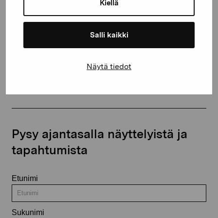
Kiellä
+358 (0)50 371 6339
Salli kaikki
Näytä tiedot
Ota yhteyttä
Pysy ajantasalla näyttelyistä ja
tapahtumista
Etunimi
Sukunimi