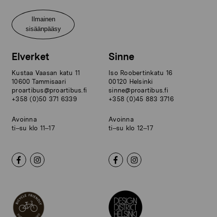
Ilmainen
sisäänpääsy
Elverket
Sinne
Kustaa Vaasan katu 11
Iso Roobertinkatu 16
10600 Tammisaari
00120 Helsinki
proartibus@proartibus.fi
sinne@proartibus.fi
+358 (0)50 371 6339
+358 (0)45 883 3716
Avoinna
Avoinna
ti–su klo 11–17
ti–su klo 12–17