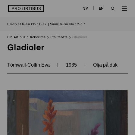
Siirry
logo
SV
EN
sisältöön
OPEN
OP
Elverket ti–su klo 11–17 | Sinne ti–su klo 12–17
SEARCH
NAV
Pro Artibus
Kokoelma
Etsi teosta
Gladioler
Gladioler
|
|
Törnwall-Collin Eva
1935
Olja på duk