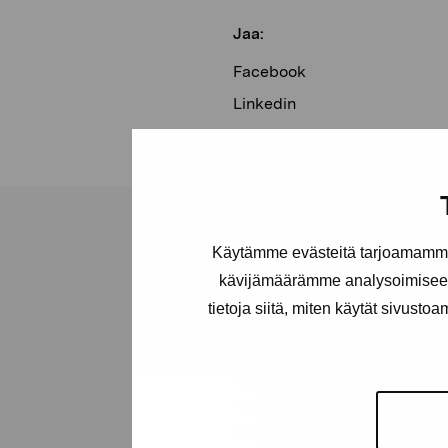
Jaa:
Facebook
Linkedin
Käytämme evästeitä tarjoamamme 
kävijämäärämme analysoimiseen
tietoja siitä, miten käytät sivusto
Pro Artibus -s
Kustaa Vaasan katu 11
10600 Tammisaari
proartibus@proartibus.fi