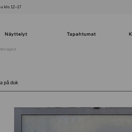
–su klo 12–17
Näyttelyt
Tapahtumat
K
Bondgård
a på duk