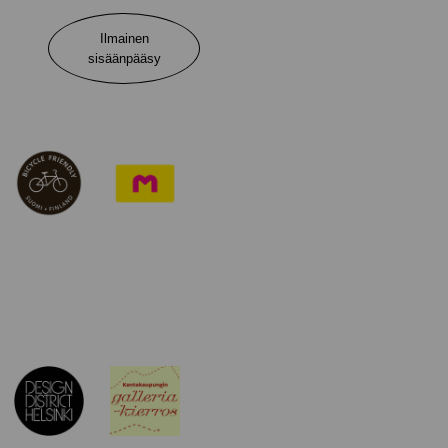
Ilmainen
sisäänpääsy