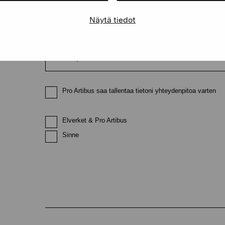
Näytä tiedot
Sähköpostiosoite
Pro Artibus saa tallentaa tietoni yhteydenpitoa varten
Elverket & Pro Artibus
Sinne