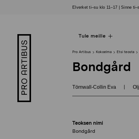
Siirry
Elverket ti–su klo 11–17 | Sinne ti
sisältöön
Tule meille
Open
Pro
sub
Artibus
navigation
logo
Pro Artibus
Kokoelma
Etsi teosta
Bondgård
|
Törnwall-Collin Eva
Olj
Teoksen nimi
Bondgård