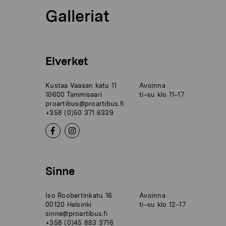
Galleriat
Elverket
Kustaa Vaasan katu 11
Avoinna
10600 Tammisaari
ti–su klo 11–17
proartibus@proartibus.fi
+358 (0)50 371 6339
Sinne
Iso Roobertinkatu 16
Avoinna
00120 Helsinki
ti–su klo 12–17
sinne@proartibus.fi
+358 (0)45 883 3716