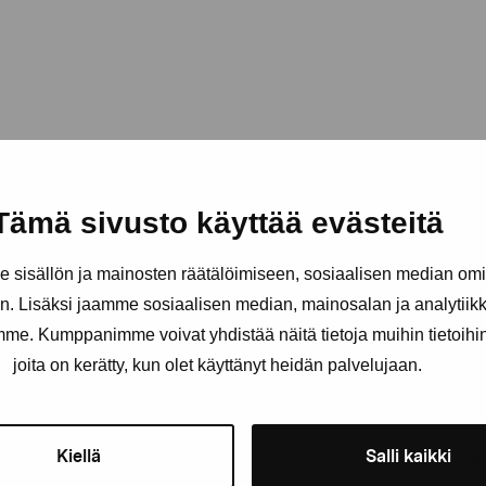
Tämä sivusto käyttää evästeitä
sisällön ja mainosten räätälöimiseen, sosiaalisen median om
. Lisäksi jaamme sosiaalisen median, mainosalan ja analytii
amme. Kumppanimme voivat yhdistää näitä tietoja muihin tietoihin, 
äätiö
joita on kerätty, kun olet käyttänyt heidän palvelujaan.
Pysy ajantasalla näyttelyistä 
Kiellä
Salli kaikki
Etunimi
Sukunimi