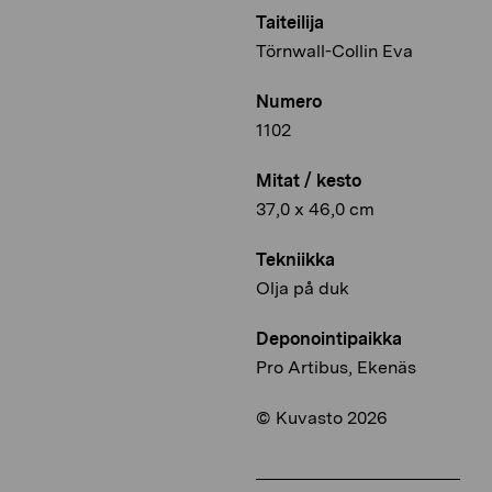
Taiteilija
Törnwall-Collin Eva
Numero
1102
Mitat / kesto
37,0 x 46,0 cm
Tekniikka
Olja på duk
Deponointipaikka
Pro Artibus, Ekenäs
© Kuvasto 2026