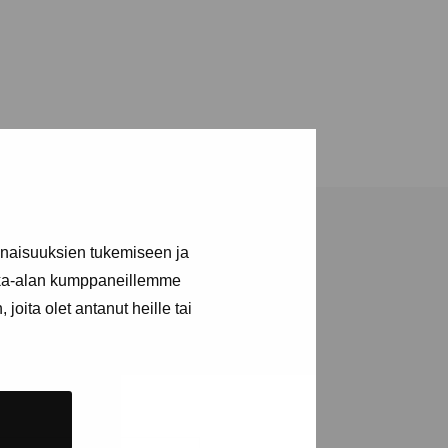
inaisuuksien tukemiseen ja
kka-alan kumppaneillemme
joita olet antanut heille tai
ja tapahtumista