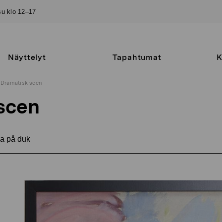
–su klo 12–17
Näyttelyt
Tapahtumat
K
Dramatisk scen
scen
a på duk