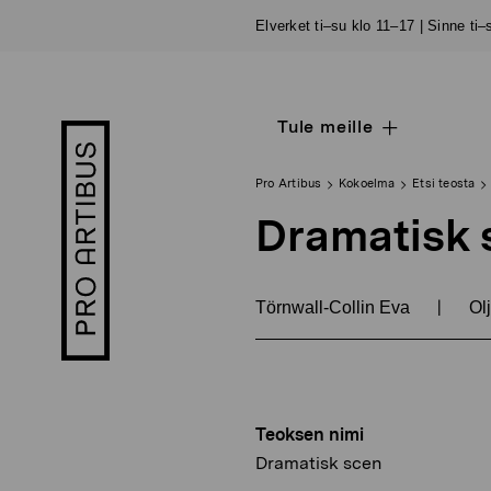
Siirry
Elverket ti–su klo 11–17 | Sinne ti
sisältöön
Tule meille
Open
Pro
sub
Artibus
navigation
logo
Pro Artibus
Kokoelma
Etsi teosta
Dramatisk 
|
Törnwall-Collin Eva
Olj
Teoksen nimi
Dramatisk scen