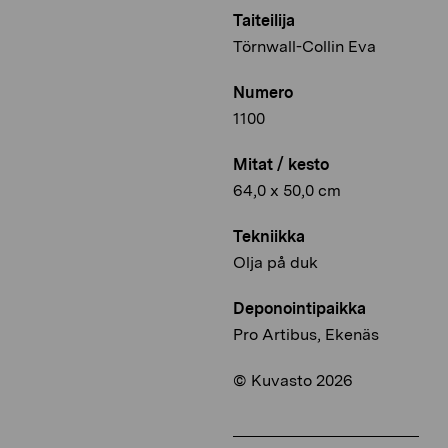
Taiteilija
Törnwall-Collin Eva
Numero
1100
Mitat / kesto
64,0 x 50,0 cm
Tekniikka
Olja på duk
Deponointipaikka
Pro Artibus, Ekenäs
© Kuvasto 2026