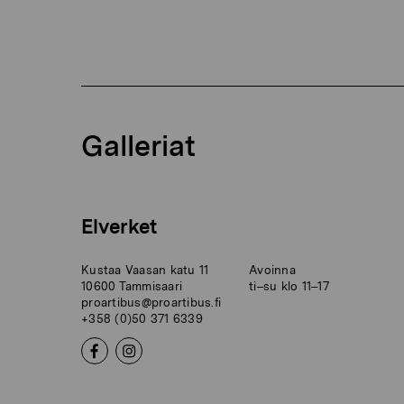
Galleriat
Elverket
Kustaa Vaasan katu 11
Avoinna
10600 Tammisaari
ti–su klo 11–17
proartibus@proartibus.fi
+358 (0)50 371 6339