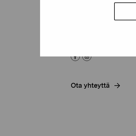
Pro Artibus -s
Kustaa Vaasan katu 11
10600 Tammisaari
proartibus@proartibus.fi
+358 (0)50 371 6339
Ota yhteyttä