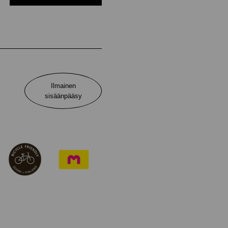
Ilmainen
sisäänpääsy