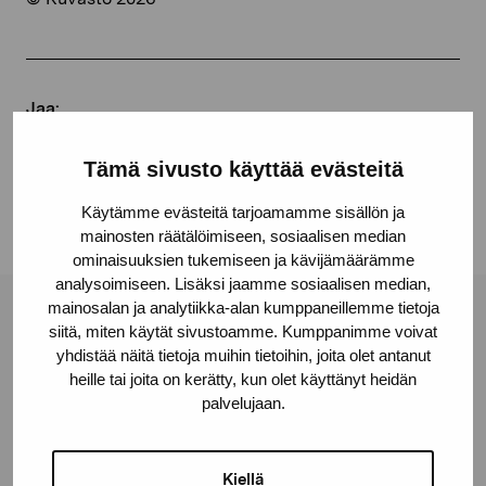
Jaa:
Facebook
Tämä sivusto käyttää evästeitä
Linkedin
Käytämme evästeitä tarjoamamme sisällön ja
mainosten räätälöimiseen, sosiaalisen median
ominaisuuksien tukemiseen ja kävijämäärämme
analysoimiseen. Lisäksi jaamme sosiaalisen median,
mainosalan ja analytiikka-alan kumppaneillemme tietoja
Pro Artibus -säätiö
siitä, miten käytät sivustoamme. Kumppanimme voivat
yhdistää näitä tietoja muihin tietoihin, joita olet antanut
heille tai joita on kerätty, kun olet käyttänyt heidän
Kustaa Vaasan katu 11
palvelujaan.
10600 Tammisaari
proartibus@proartibus.fi
Kiellä