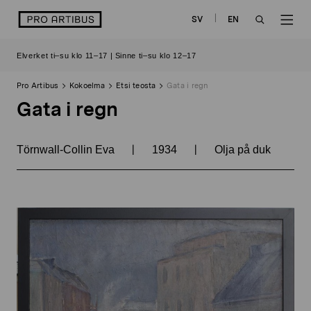
Siirry
logo
SV
EN
sisältöön
OPEN
OP
Elverket ti–su klo 11–17 | Sinne ti–su klo 12–17
SEARCH
NAV
Pro Artibus
Kokoelma
Etsi teosta
Gata i regn
Gata i regn
|
|
Törnwall-Collin Eva
1934
Olja på duk