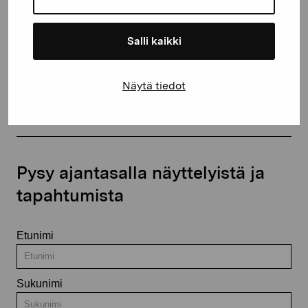
+358 (0)50 371 6339
Salli kaikki
Ota yhteyttä
Näytä tiedot
Pysy ajantasalla näyttelyistä ja
tapahtumista
Etunimi
Sukunimi