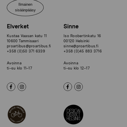
Ilmainen
sisäänpääsy
Elverket
Sinne
Kustaa Vaasan katu 11
Iso Roobertinkatu 16
10600 Tammisaari
00120 Helsinki
proartibus@proartibus.fi
sinne@proartibus.fi
+358 (0)50 371 6339
+358 (0)45 883 3716
Avoinna
Avoinna
ti–su klo 11–17
ti–su klo 12–17