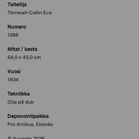
Taiteilija
Törnwall-Collin Eva
Numero
1096
Mitat / kesto
54,0 x 45,0 cm
Vuosi
1934
Tekniikka
Olja på duk
Deponointipaikka
Pro Artibus, Ekenäs
© Kuvasto 2026