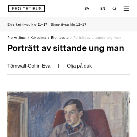
Siirry
logo
SV
EN
sisältöön
OPEN
OP
Elverket ti–su klo 11–17 | Sinne ti–su klo 12–17
SEARCH
NAV
Pro Artibus
Kokoelma
Etsi teosta
Porträtt av sittande ung man
Porträtt av sittande ung man
|
Törnwall-Collin Eva
Olja på duk