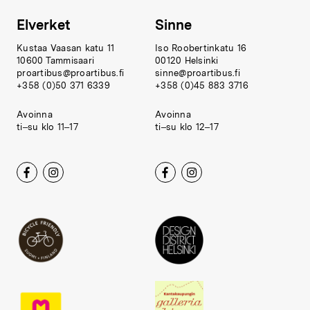
Elverket
Sinne
Kustaa Vaasan katu 11
Iso Roobertinkatu 16
10600 Tammisaari
00120 Helsinki
proartibus@proartibus.fi
sinne@proartibus.fi
+358 (0)50 371 6339
+358 (0)45 883 3716
Avoinna
Avoinna
ti–su klo 11–17
ti–su klo 12–17