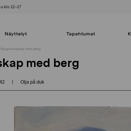
–su klo 12–17
Näyttelyt
Tapahtumat
K
Skogslandskap med berg
skap med berg
|
42
Olja på duk