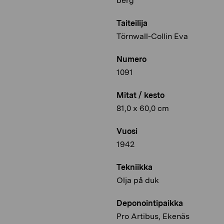
berg
Taiteilija
Törnwall-Collin Eva
Numero
1091
Mitat / kesto
81,0 x 60,0 cm
Vuosi
1942
Tekniikka
Olja på duk
Deponointipaikka
Pro Artibus, Ekenäs