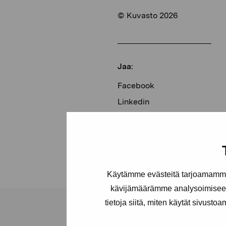
© Kuvasto 2026
Jaa:
Facebook
Linkedin
Käytämme evästeitä tarjoamamme 
kävijämäärämme analysoimiseen
tietoja siitä, miten käytät sivusto