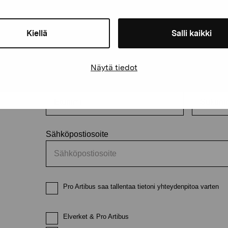
äätiö
Kiellä
Salli kaikki
Pysy ajantasalla näyttelyistä 
Näytä tiedot
Etunimi
Sukunimi
Sähköpostiosoite
Pro Artibus saa tallentaa tietoni yhteydenpitoa varten
Elverket & Pro Artibus