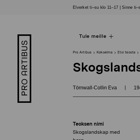
Siirry
Elverket ti–su klo 11–17 | Sinne ti
sisältöön
Tule meille
Open
Pro
sub
Artibus
navigation
logo
Pro Artibus
Kokoelma
Etsi teosta
Skogsland
|
Törnwall-Collin Eva
19
Teoksen nimi
Skogslandskap med