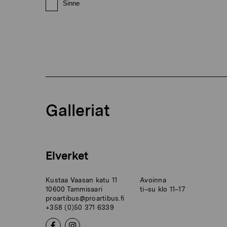
Sinne
Galleriat
Elverket
Kustaa Vaasan katu 11
Avoinna
10600 Tammisaari
ti–su klo 11–17
proartibus@proartibus.fi
+358 (0)50 371 6339