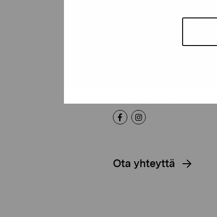
Pro Artibus -s
Kustaa Vaasan katu 11
10600 Tammisaari
proartibus@proartibus.fi
+358 (0)50 371 6339
Ota yhteyttä