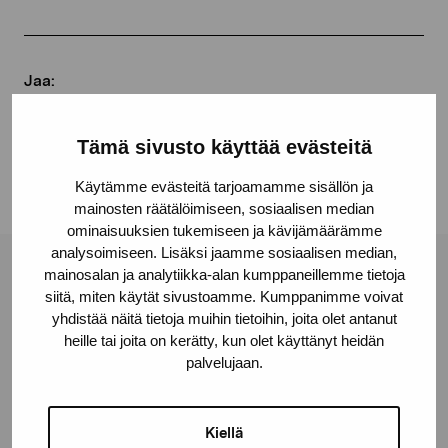
Jaa:
Facebook
Tämä sivusto käyttää evästeitä
Linkedin
Käytämme evästeitä tarjoamamme sisällön ja
mainosten räätälöimiseen, sosiaalisen median
ominaisuuksien tukemiseen ja kävijämäärämme
analysoimiseen. Lisäksi jaamme sosiaalisen median,
mainosalan ja analytiikka-alan kumppaneillemme tietoja
Pro Artibus -säätiö
siitä, miten käytät sivustoamme. Kumppanimme voivat
yhdistää näitä tietoja muihin tietoihin, joita olet antanut
heille tai joita on kerätty, kun olet käyttänyt heidän
Kustaa Vaasan katu 11
palvelujaan.
10600 Tammisaari
proartibus@proartibus.fi
+358 (0)50 371 6339
Kiellä