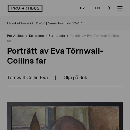
Siirry
logo
SV
EN
sisältöön
OPEN
OP
Elverket ti–su klo 11–17 | Sinne ti–su klo 12–17
SEARCH
NAV
Pro Artibus
Kokoelma
Etsi teosta
Porträtt av Eva Törnwall-Collins
far
Porträtt av Eva Törnwall-
Collins far
|
Törnwall-Collin Eva
Olja på duk