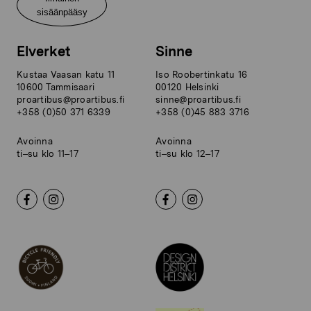
sisäänpääsy
Elverket
Sinne
Kustaa Vaasan katu 11
Iso Roobertinkatu 16
10600 Tammisaari
00120 Helsinki
proartibus@proartibus.fi
sinne@proartibus.fi
+358 (0)50 371 6339
+358 (0)45 883 3716
Avoinna
Avoinna
ti–su klo 11–17
ti–su klo 12–17