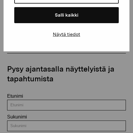
Salli kaikki
Ota yhteyttä
Näytä tiedot
Pysy ajantasalla näyttelyistä ja
tapahtumista
Etunimi
Sukunimi