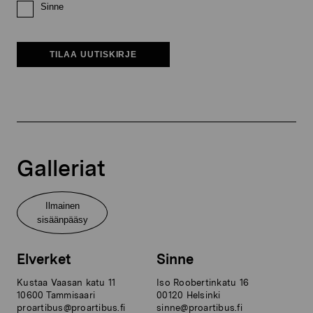
Sinne
TILAA UUTISKIRJE
Galleriat
Ilmainen
sisäänpääsy
Elverket
Sinne
Kustaa Vaasan katu 11
Iso Roobertinkatu 16
10600 Tammisaari
00120 Helsinki
proartibus@proartibus.fi
sinne@proartibus.fi