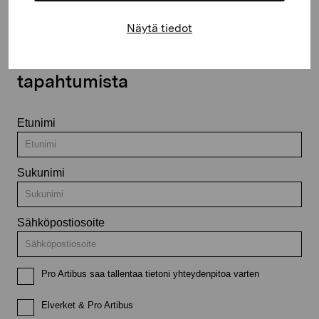
Näytä tiedot
Pysy ajantasalla näyttelyistä ja
tapahtumista
Etunimi
Sukunimi
Sähköpostiosoite
Pro Artibus saa tallentaa tietoni yhteydenpitoa varten
Elverket & Pro Artibus