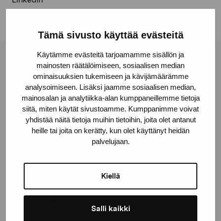
Tämä sivusto käyttää evästeitä
Käytämme evästeitä tarjoamamme sisällön ja
Pro Artibus -säätiö
mainosten räätälöimiseen, sosiaalisen median
ominaisuuksien tukemiseen ja kävijämäärämme
analysoimiseen. Lisäksi jaamme sosiaalisen median,
mainosalan ja analytiikka-alan kumppaneillemme tietoja
Kustaa Vaasan katu 11
siitä, miten käytät sivustoamme. Kumppanimme voivat
10600 Tammisaari
yhdistää näitä tietoja muihin tietoihin, joita olet antanut
proartibus@proartibus.fi
heille tai joita on kerätty, kun olet käyttänyt heidän
+358 (0)50 371 6339
palvelujaan.
Kiellä
Ota yhteyttä
Salli kaikki