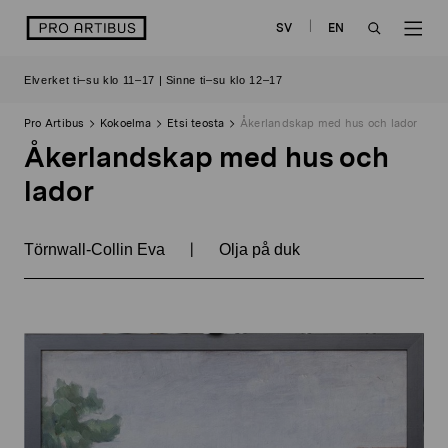
Siirry
logo
SV
EN
sisältöön
OPEN
OP
Elverket ti–su klo 11–17 | Sinne ti–su klo 12–17
SEARCH
NAV
Pro Artibus
Kokoelma
Etsi teosta
Åkerlandskap med hus och lador
Åkerlandskap med hus och
lador
|
Törnwall-Collin Eva
Olja på duk