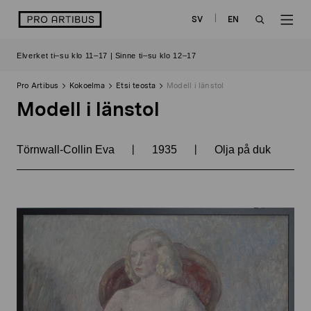
Siirry
logo
SV
EN
sisältöön
OPEN
OP
Elverket ti–su klo 11–17 | Sinne ti–su klo 12–17
SEARCH
NAV
Pro Artibus
Kokoelma
Etsi teosta
Modell i länstol
Modell i länstol
|
|
Törnwall-Collin Eva
1935
Olja på duk