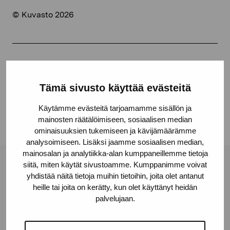
© Kuvasto 2026
Jaa:
Facebook
Tämä sivusto käyttää evästeitä
Linkedin
Käytämme evästeitä tarjoamamme sisällön ja
mainosten räätälöimiseen, sosiaalisen median
ominaisuuksien tukemiseen ja kävijämäärämme
analysoimiseen. Lisäksi jaamme sosiaalisen median,
mainosalan ja analytiikka-alan kumppaneillemme tietoja
siitä, miten käytät sivustoamme. Kumppanimme voivat
Pro Artibus -säätiö
yhdistää näitä tietoja muihin tietoihin, joita olet antanut
heille tai joita on kerätty, kun olet käyttänyt heidän
palvelujaan.
Kustaa Vaasan katu 11
10600 Tammisaari