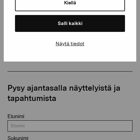
proartibus@proartibus.fi
Kiellä
+358 (0)50 371 6339
Salli kaikki
Näytä tiedot
Ota yhteyttä
Pysy ajantasalla näyttelyistä ja
tapahtumista
Etunimi
Sukunimi