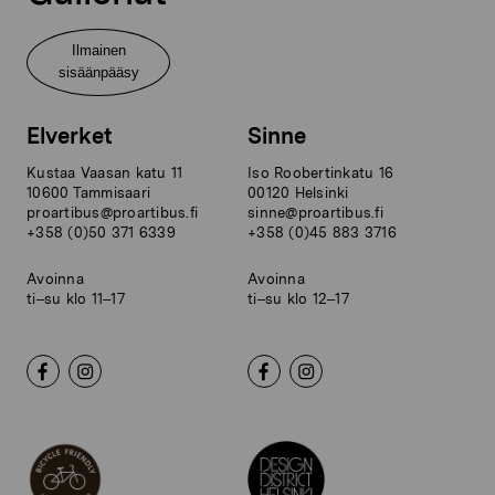
Ilmainen
sisäänpääsy
Elverket
Sinne
Kustaa Vaasan katu 11
Iso Roobertinkatu 16
10600 Tammisaari
00120 Helsinki
proartibus@proartibus.fi
sinne@proartibus.fi
+358 (0)50 371 6339
+358 (0)45 883 3716
Avoinna
Avoinna
ti–su klo 11–17
ti–su klo 12–17