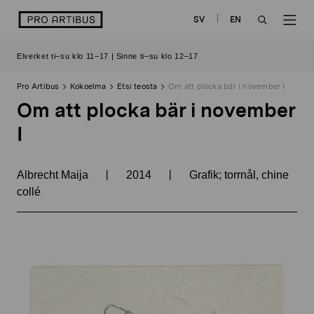
Siirry
logo
SV
EN
sisältöön
OPEN
OP
Elverket ti–su klo 11–17 | Sinne ti–su klo 12–17
SEARCH
NAV
Pro Artibus
Kokoelma
Etsi teosta
Om att plocka bär i november I
Om att plocka bär i november
I
|
|
Albrecht Maija
2014
Grafik; torrnål, chine
collé