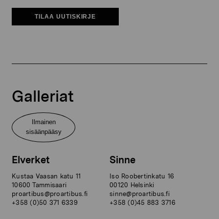
TILAA UUTISKIRJE
Galleriat
Ilmainen
sisäänpääsy
Elverket
Sinne
Kustaa Vaasan katu 11
Iso Roobertinkatu 16
10600 Tammisaari
00120 Helsinki
proartibus@proartibus.fi
sinne@proartibus.fi
+358 (0)50 371 6339
+358 (0)45 883 3716