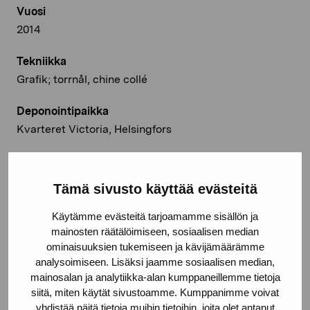
Vuosi
2014
Tekniikka
Grafik; torrnål, chine collé
Deponointipaikka
Kvarteret Victoria, Helsingfors
© Kuvasto 2026
Tämä sivusto käyttää evästeitä
Käytämme evästeitä tarjoamamme sisällön ja
Jaa:
mainosten räätälöimiseen, sosiaalisen median
ominaisuuksien tukemiseen ja kävijämäärämme
Facebook
analysoimiseen. Lisäksi jaamme sosiaalisen median,
mainosalan ja analytiikka-alan kumppaneillemme tietoja
Linkedin
siitä, miten käytät sivustoamme. Kumppanimme voivat
yhdistää näitä tietoja muihin tietoihin, joita olet antanut