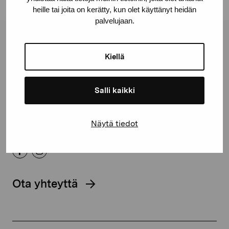
heille tai joita on kerätty, kun olet käyttänyt heidän
palvelujaan.
Pro Artibus -säätiö
Kiellä
Kustaa Vaasan katu 11
Salli kaikki
10600 Tammisaari
proartibus@proartibus.fi
+358 (0)50 371 6339
Näytä tiedot
Ota yhteyttä