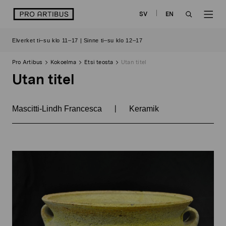
Siirry
logo
SV
EN
sisältöön
OPEN
OP
Elverket ti–su klo 11–17 | Sinne ti–su klo 12–17
SEARCH
NAV
Pro Artibus
Kokoelma
Etsi teosta
Utan titel
Utan titel
|
Mascitti-Lindh Francesca
Keramik