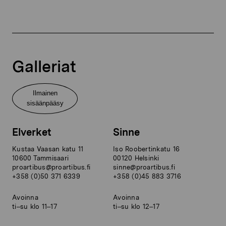
Galleriat
Ilmainen
sisäänpääsy
Elverket
Sinne
Kustaa Vaasan katu 11
Iso Roobertinkatu 16
10600 Tammisaari
00120 Helsinki
proartibus@proartibus.fi
sinne@proartibus.fi
+358 (0)50 371 6339
+358 (0)45 883 3716
Avoinna
Avoinna
ti–su klo 11–17
ti–su klo 12–17