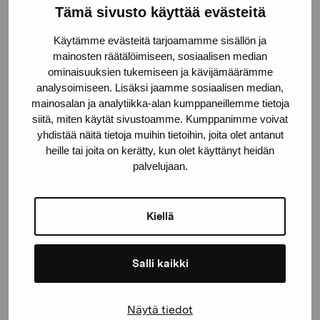
Tämä sivusto käyttää evästeitä
Pro Artibus -säätiö
Käytämme evästeitä tarjoamamme sisällön ja
mainosten räätälöimiseen, sosiaalisen median
Kustaa Vaasan katu 11
ominaisuuksien tukemiseen ja kävijämäärämme
10600 Tammisaari
analysoimiseen. Lisäksi jaamme sosiaalisen median,
proartibus@proartibus.fi
mainosalan ja analytiikka-alan kumppaneillemme tietoja
siitä, miten käytät sivustoamme. Kumppanimme voivat
+358 (0)50 371 6339
yhdistää näitä tietoja muihin tietoihin, joita olet antanut
heille tai joita on kerätty, kun olet käyttänyt heidän
palvelujaan.
Ota yhteyttä
Kiellä
Salli kaikki
Pysy ajantasalla näyttelyistä ja
Näytä tiedot