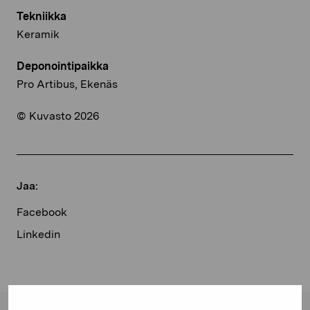
Tekniikka
Keramik
Deponointipaikka
Pro Artibus, Ekenäs
© Kuvasto 2026
Jaa:
Facebook
Linkedin