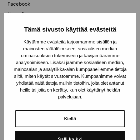
Facebook
Linkedin
Tämä sivusto käyttää evästeitä
Käytämme evästeitä tarjoamamme sisällön ja
mainosten räätälöimiseen, sosiaalisen median
Pro Artibus -säätiö
ominaisuuksien tukemiseen ja kävijämäärämme
analysoimiseen. Lisäksi jaamme sosiaalisen median,
mainosalan ja analytiikka-alan kumppaneillemme tietoja
siitä, miten käytät sivustoamme. Kumppanimme voivat
Kustaa Vaasan katu 11
yhdistää näitä tietoja muihin tietoihin, joita olet antanut
10600 Tammisaari
heille tai joita on kerätty, kun olet käyttänyt heidän
proartibus@proartibus.fi
palvelujaan.
+358 (0)50 371 6339
Kiellä
Ota yhteyttä
Salli kaikki