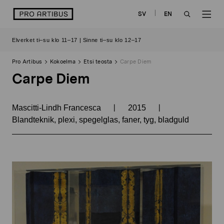
Siirry
logo
SV
EN
sisältöön
OPEN
OP
Elverket ti–su klo 11–17 | Sinne ti–su klo 12–17
SEARCH
NAV
Pro Artibus
Kokoelma
Etsi teosta
Carpe Diem
Carpe Diem
|
|
Mascitti-Lindh Francesca
2015
Blandteknik, plexi, spegelglas, faner, tyg, bladguld