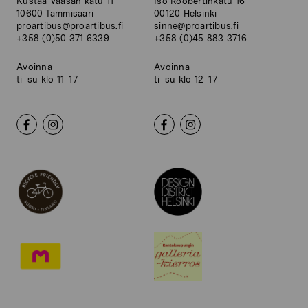
Kustaa Vaasan katu 11
Iso Roobertinkatu 16
10600 Tammisaari
00120 Helsinki
proartibus@proartibus.fi
sinne@proartibus.fi
+358 (0)50 371 6339
+358 (0)45 883 3716
Avoinna
Avoinna
ti–su klo 11–17
ti–su klo 12–17