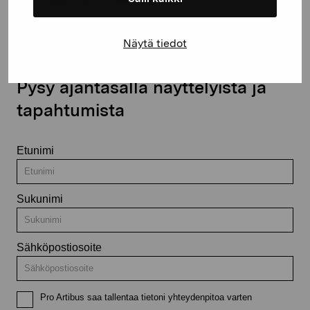
Näytä tiedot
Pysy ajantasalla näyttelyistä ja
tapahtumista
Etunimi
Sukunimi
Sähköpostiosoite
Pro Artibus saa tallentaa tietoni yhteydenpitoa varten