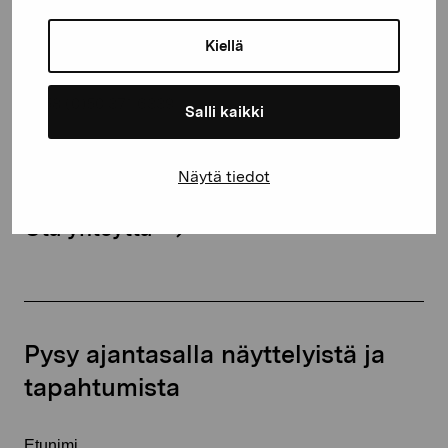
Kustaa Vaasan katu 11
Kiellä
10600 Tammisaari
proartibus@proartibus.fi
+358 (0)50 371 6339
Salli kaikki
Näytä tiedot
Ota yhteyttä
Pysy ajantasalla näyttelyistä ja
tapahtumista
Etunimi