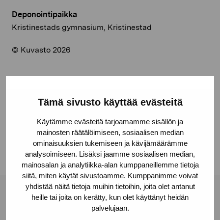
Deponointipaikka
Kristinestads gymnasium, Kristinestad
© Kuvasto 2026
Jaa:
Tämä sivusto käyttää evästeitä
Facebook
Käytämme evästeitä tarjoamamme sisällön ja
mainosten räätälöimiseen, sosiaalisen median
Linkedin
ominaisuuksien tukemiseen ja kävijämäärämme
analysoimiseen. Lisäksi jaamme sosiaalisen median,
mainosalan ja analytiikka-alan kumppaneillemme tietoja
siitä, miten käytät sivustoamme. Kumppanimme voivat
yhdistää näitä tietoja muihin tietoihin, joita olet antanut
Pro Artibus -säätiö
heille tai joita on kerätty, kun olet käyttänyt heidän
palvelujaan.