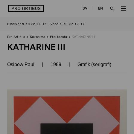
Siirry
logo
SV
EN
sisältöön
OPEN
OP
Elverket ti–su klo 11–17 | Sinne ti–su klo 12–17
SEARCH
NAV
Pro Artibus
Kokoelma
Etsi teosta
KATHARINE III
KATHARINE III
|
|
Osipow Paul
1989
Grafik (serigrafi)