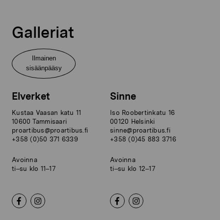
Galleriat
Ilmainen
sisäänpääsy
Elverket
Sinne
Kustaa Vaasan katu 11
Iso Roobertinkatu 16
10600 Tammisaari
00120 Helsinki
proartibus@proartibus.fi
sinne@proartibus.fi
+358 (0)50 371 6339
+358 (0)45 883 3716
Avoinna
Avoinna
ti–su klo 11–17
ti–su klo 12–17