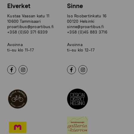
Elverket
Sinne
Kustaa Vaasan katu 11
Iso Roobertinkatu 16
10600 Tammisaari
00120 Helsinki
proartibus@proartibus.fi
sinne@proartibus.fi
+358 (0)50 371 6339
+358 (0)45 883 3716
Avoinna
Avoinna
ti–su klo 11–17
ti–su klo 12–17