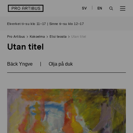
Siirry
logo
SV
EN
sisältöön
OPEN
OP
Elverket ti–su klo 11–17 | Sinne ti–su klo 12–17
SEARCH
NAV
Pro Artibus
Kokoelma
Etsi teosta
Utan titel
Utan titel
|
Bäck Yngve
Olja på duk