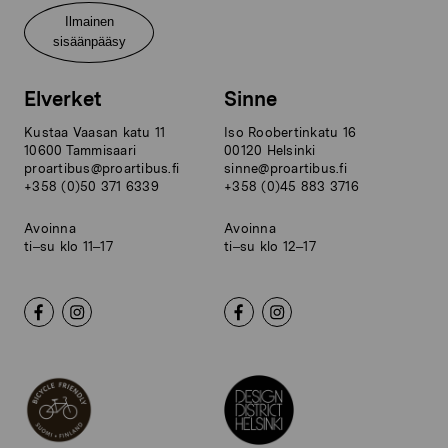
Ilmainen
sisäänpääsy
Elverket
Sinne
Kustaa Vaasan katu 11
Iso Roobertinkatu 16
10600 Tammisaari
00120 Helsinki
proartibus@proartibus.fi
sinne@proartibus.fi
+358 (0)50 371 6339
+358 (0)45 883 3716
Avoinna
Avoinna
ti–su klo 11–17
ti–su klo 12–17