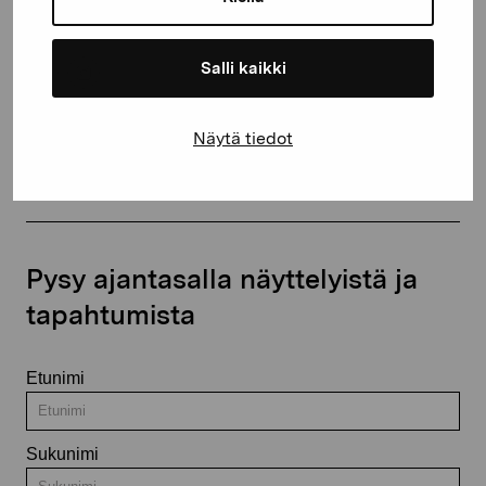
+358 (0)50 371 6339
Salli kaikki
Ota yhteyttä
Näytä tiedot
Pysy ajantasalla näyttelyistä ja
tapahtumista
Etunimi
Sukunimi