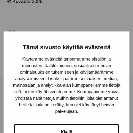
© Kuvasto 2026
Jaa:
Facebook
Tämä sivusto käyttää evästeitä
Linkedin
Käytämme evästeitä tarjoamamme sisällön ja
mainosten räätälöimiseen, sosiaalisen median
ominaisuuksien tukemiseen ja kävijämäärämme
analysoimiseen. Lisäksi jaamme sosiaalisen median,
mainosalan ja analytiikka-alan kumppaneillemme tietoja
Pro Artibus -säätiö
siitä, miten käytät sivustoamme. Kumppanimme voivat
yhdistää näitä tietoja muihin tietoihin, joita olet antanut
heille tai joita on kerätty, kun olet käyttänyt heidän
palvelujaan.
Kustaa Vaasan katu 11
10600 Tammisaari
proartibus@proartibus.fi
Kiellä