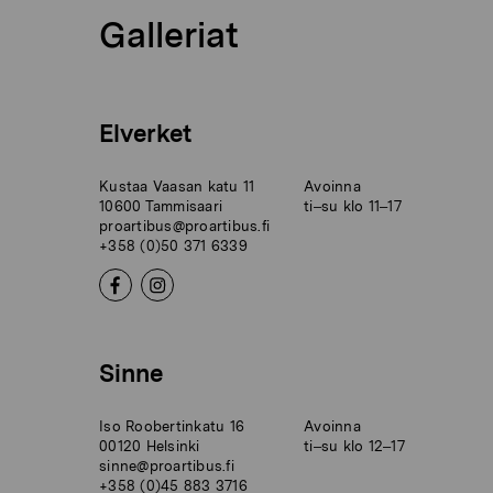
Galleriat
Elverket
Kustaa Vaasan katu 11
Avoinna
10600 Tammisaari
ti–su klo 11–17
proartibus@proartibus.fi
+358 (0)50 371 6339
Sinne
Iso Roobertinkatu 16
Avoinna
00120 Helsinki
ti–su klo 12–17
sinne@proartibus.fi
+358 (0)45 883 3716