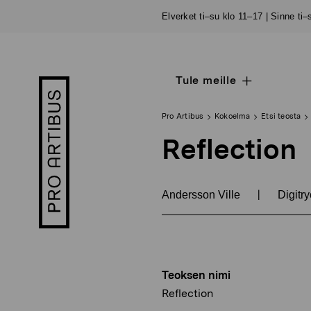
Siirry
Elverket ti–su klo 11–17 | Sinne ti
sisältöön
Tule meille
Open
Pro
sub
Artibus
navigation
logo
Pro Artibus
Kokoelma
Etsi teosta
Reflection
|
Andersson Ville
Digitry
Teoksen nimi
Reflection