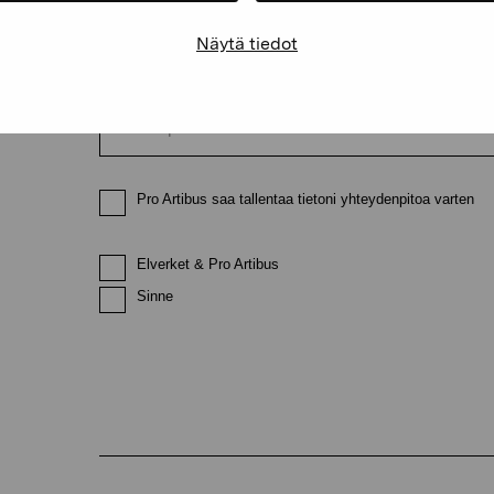
Näytä tiedot
Sähköpostiosoite
Pro Artibus saa tallentaa tietoni yhteydenpitoa varten
Elverket & Pro Artibus
Sinne