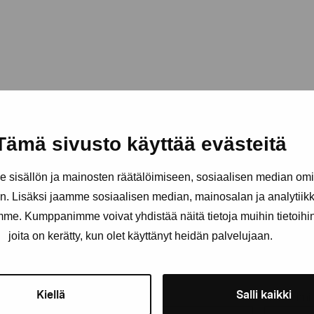
Tämä sivusto käyttää evästeitä
sisällön ja mainosten räätälöimiseen, sosiaalisen median om
. Lisäksi jaamme sosiaalisen median, mainosalan ja analytii
amme. Kumppanimme voivat yhdistää näitä tietoja muihin tietoihin, 
äätiö
joita on kerätty, kun olet käyttänyt heidän palvelujaan.
Pysy ajantasalla näyttelyistä 
Kiellä
Salli kaikki
Etunimi
Sukunimi