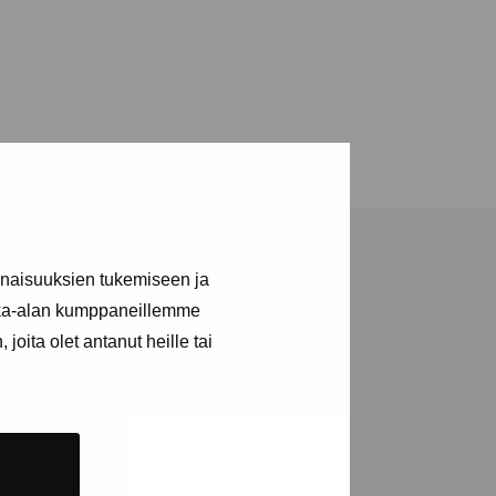
inaisuuksien tukemiseen ja
kka-alan kumppaneillemme
joita olet antanut heille tai
ja tapahtumista