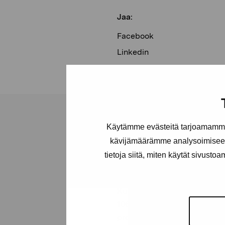
Jaa:
Facebook
Linkedin
Käytämme evästeitä tarjoamamme 
kävijämäärämme analysoimiseen
tietoja siitä, miten käytät sivusto
Pro Artibus -s
Kustaa Vaasan katu 11
10600 Tammisaari
proartibus@proartibus.fi