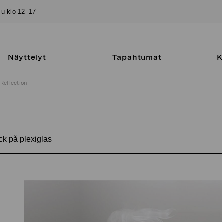
–su klo 12–17
Näyttelyt
Tapahtumat
K
Reflection
ck på plexiglas