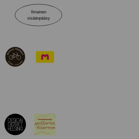
Ilmainen
sisäänpääsy