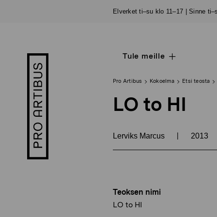
Siirry
Elverket ti–su klo 11–17 | Sinne ti
sisältöön
Tule meille
Open
Pro
sub
Artibus
navigation
logo
Pro Artibus
Kokoelma
Etsi teosta
LO to HI
|
Lerviks Marcus
2013
Teoksen nimi
LO to HI