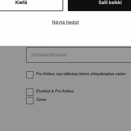
Kiellä
Salli kaikki
Etunimi
Sukunimi
Näytä tiedot
Sähköpostiosoite
Pro Artibus saa tallentaa tietoni yhteydenpitoa varten
Elverket & Pro Artibus
Sinne