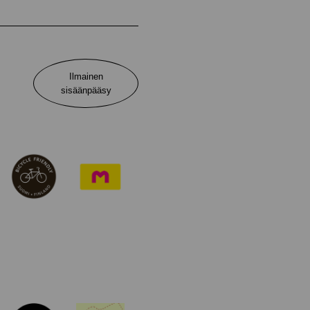
Ilmainen
sisäänpääsy