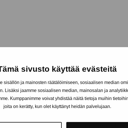
Tämä sivusto käyttää evästeitä
sisällön ja mainosten räätälöimiseen, sosiaalisen median om
. Lisäksi jaamme sosiaalisen median, mainosalan ja analytii
amme. Kumppanimme voivat yhdistää näitä tietoja muihin tietoihin, 
joita on kerätty, kun olet käyttänyt heidän palvelujaan.
äätiö
Pysy ajantasalla näyttelyistä 