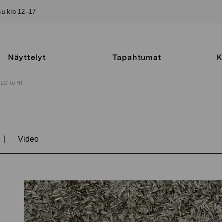
–su klo 12–17
Näyttelyt
Tapahtumat
K
LO to HI
|
Video