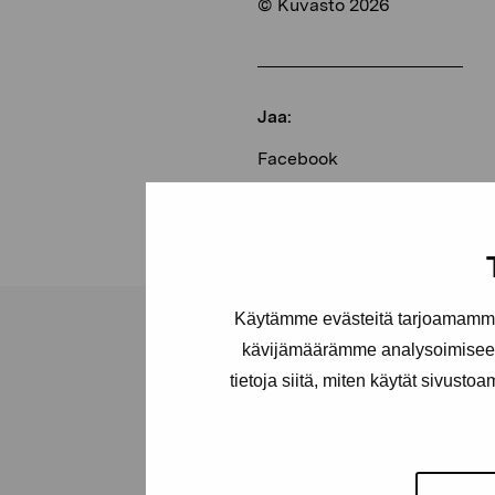
© Kuvasto 2026
Jaa:
Facebook
Linkedin
Käytämme evästeitä tarjoamamme 
kävijämäärämme analysoimiseen
tietoja siitä, miten käytät sivusto
Pro Artibus -s