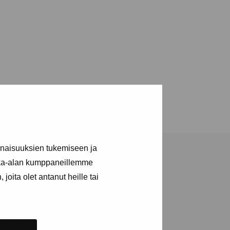
inaisuuksien tukemiseen ja
kka-alan kumppaneillemme
joita olet antanut heille tai
ja tapahtumista