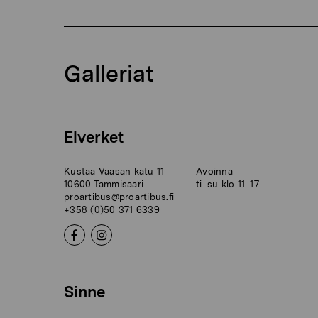
Galleriat
Elverket
Kustaa Vaasan katu 11
Avoinna
10600 Tammisaari
ti–su klo 11–17
proartibus@proartibus.fi
+358 (0)50 371 6339
Sinne