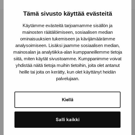
Tämä sivusto käyttää evästeitä
Pro Artibus -säätiö
Käytämme evästeitä tarjoamamme sisällön ja
mainosten räätälöimiseen, sosiaalisen median
ominaisuuksien tukemiseen ja kävijämäärämme
Kustaa Vaasan katu 11
analysoimiseen. Lisäksi jaamme sosiaalisen median,
mainosalan ja analytiikka-alan kumppaneillemme tietoja
10600 Tammisaari
siitä, miten käytät sivustoamme. Kumppanimme voivat
proartibus@proartibus.fi
yhdistää näitä tietoja muihin tietoihin, joita olet antanut
+358 (0)50 371 6339
heille tai joita on kerätty, kun olet käyttänyt heidän
palvelujaan.
Kiellä
Ota yhteyttä
Salli kaikki