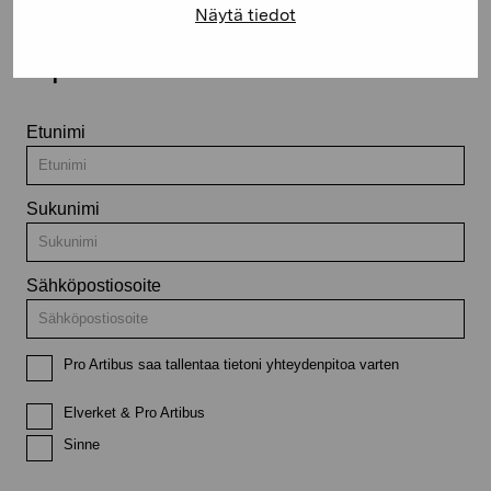
Näytä tiedot
Pysy ajantasalla näyttelyistä ja
tapahtumista
Etunimi
Sukunimi
Sähköpostiosoite
Pro Artibus saa tallentaa tietoni yhteydenpitoa varten
Elverket & Pro Artibus
Sinne