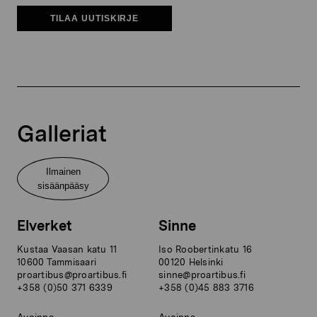
TILAA UUTISKIRJE
Galleriat
Ilmainen
sisäänpääsy
Elverket
Sinne
Kustaa Vaasan katu 11
Iso Roobertinkatu 16
10600 Tammisaari
00120 Helsinki
proartibus@proartibus.fi
sinne@proartibus.fi
+358 (0)50 371 6339
+358 (0)45 883 3716