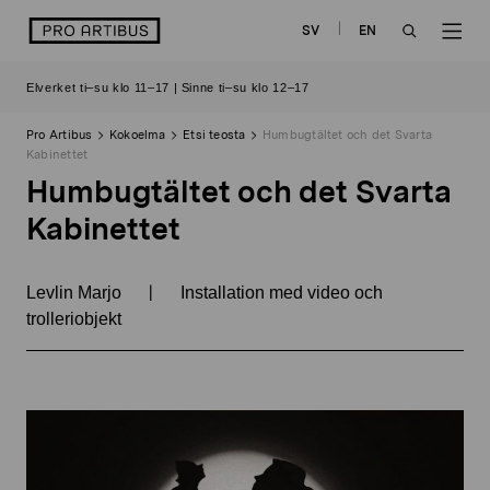
Siirry
logo
SV
EN
sisältöön
OPEN
OP
Elverket ti–su klo 11–17 | Sinne ti–su klo 12–17
SEARCH
NAV
Pro Artibus
Kokoelma
Etsi teosta
Humbugtältet och det Svarta
Kabinettet
Humbugtältet och det Svarta
Kabinettet
|
Levlin Marjo
Installation med video och
trolleriobjekt