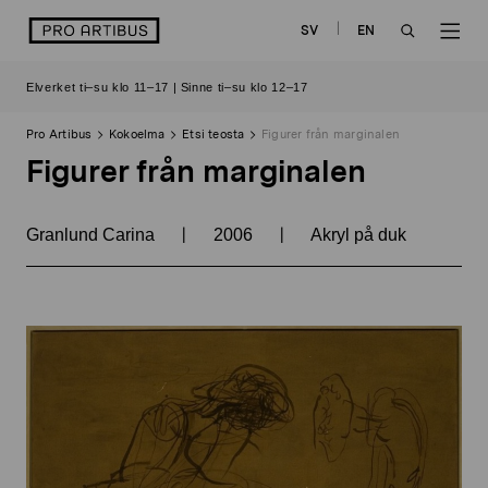
Siirry
logo
SV
EN
sisältöön
OPEN
OP
Elverket ti–su klo 11–17 | Sinne ti–su klo 12–17
SEARCH
NAV
Pro Artibus
Kokoelma
Etsi teosta
Figurer från marginalen
Figurer från marginalen
|
|
Granlund Carina
2006
Akryl på duk