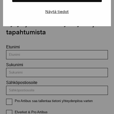
Näytä tiedot
Pysy ajantasalla näyttelyistä ja
tapahtumista
Etunimi
Sukunimi
Sähköpostiosoite
Pro Artibus saa tallentaa tietoni yhteydenpitoa varten
Elverket & Pro Artibus