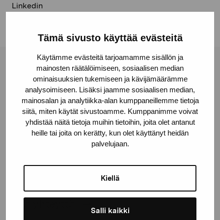
Linkedin
Tämä sivusto käyttää evästeitä
Käytämme evästeitä tarjoamamme sisällön ja
mainosten räätälöimiseen, sosiaalisen median
Pro Artibus -säätiö
ominaisuuksien tukemiseen ja kävijämäärämme
analysoimiseen. Lisäksi jaamme sosiaalisen median,
mainosalan ja analytiikka-alan kumppaneillemme tietoja
Kustaa Vaasan katu 11
siitä, miten käytät sivustoamme. Kumppanimme voivat
10600 Tammisaari
yhdistää näitä tietoja muihin tietoihin, joita olet antanut
proartibus@proartibus.fi
heille tai joita on kerätty, kun olet käyttänyt heidän
+358 (0)50 371 6339
palvelujaan.
Kiellä
Ota yhteyttä
Salli kaikki