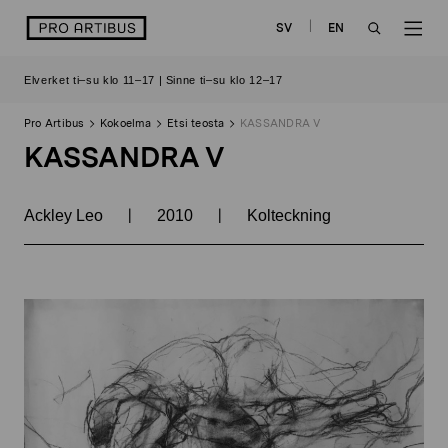
Siirry
logo
SV
EN
sisältöön
OPEN
OP
Elverket ti–su klo 11–17 | Sinne ti–su klo 12–17
SEARCH
NAV
Pro Artibus
Kokoelma
Etsi teosta
KASSANDRA V
KASSANDRA V
|
|
Ackley Leo
2010
Kolteckning