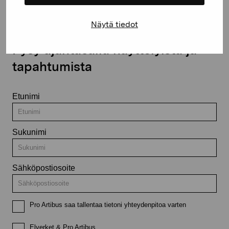
Näytä tiedot
Pysy ajantasalla näyttelyistä ja
tapahtumista
Etunimi
Sukunimi
Sähköpostiosoite
Pro Artibus saa tallentaa tietoni yhteydenpitoa varten
Elverket & Pro Artibus