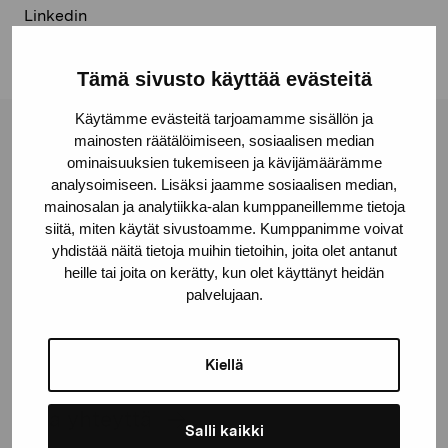
Linkedin
Tämä sivusto käyttää evästeitä
Käytämme evästeitä tarjoamamme sisällön ja
mainosten räätälöimiseen, sosiaalisen median
Pro Artibus -säätiö
ominaisuuksien tukemiseen ja kävijämäärämme
analysoimiseen. Lisäksi jaamme sosiaalisen median,
mainosalan ja analytiikka-alan kumppaneillemme tietoja
Kustaa Vaasan katu 11
siitä, miten käytät sivustoamme. Kumppanimme voivat
10600 Tammisaari
yhdistää näitä tietoja muihin tietoihin, joita olet antanut
proartibus@proartibus.fi
heille tai joita on kerätty, kun olet käyttänyt heidän
+358 (0)50 371 6339
palvelujaan.
Kiellä
Ota yhteyttä
Salli kaikki