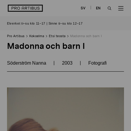
Siirry
logo
SV
EN
sisältöön
OPEN
OP
Elverket ti–su klo 11–17 | Sinne ti–su klo 12–17
SEARCH
NAV
Pro Artibus
Kokoelma
Etsi teosta
Madonna och barn I
Madonna och barn I
|
|
Söderström Nanna
2003
Fotografi