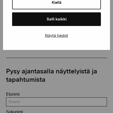
proartibus@proartibus.fi
Kiellä
+358 (0)50 371 6339
Salli kaikki
Näytä tiedot
Ota yhteyttä
Pysy ajantasalla näyttelyistä ja
tapahtumista
Etunimi
Sukunimi