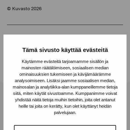
© Kuvasto 2026
Jaa:
Facebook
Tämä sivusto käyttää evästeitä
Linkedin
Käytämme evästeitä tarjoamamme sisällön ja
mainosten räätälöimiseen, sosiaalisen median
ominaisuuksien tukemiseen ja kävijämäärämme
analysoimiseen. Lisäksi jaamme sosiaalisen median,
mainosalan ja analytiikka-alan kumppaneillemme tietoja
siitä, miten käytät sivustoamme. Kumppanimme voivat
Pro Artibus -säätiö
yhdistää näitä tietoja muihin tietoihin, joita olet antanut
heille tai joita on kerätty, kun olet käyttänyt heidän
palvelujaan.
Kustaa Vaasan katu 11
10600 Tammisaari