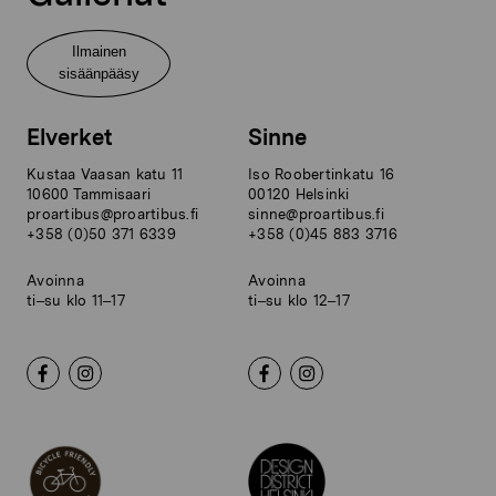
Ilmainen
sisäänpääsy
Elverket
Sinne
Kustaa Vaasan katu 11
Iso Roobertinkatu 16
10600 Tammisaari
00120 Helsinki
proartibus@proartibus.fi
sinne@proartibus.fi
+358 (0)50 371 6339
+358 (0)45 883 3716
Avoinna
Avoinna
ti–su klo 11–17
ti–su klo 12–17