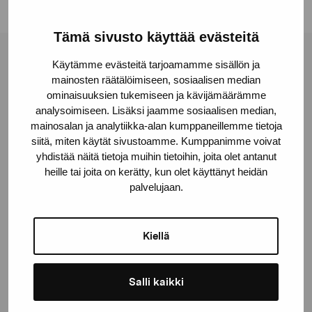
Tämä sivusto käyttää evästeitä
Pro Artibus -säätiö
Käytämme evästeitä tarjoamamme sisällön ja
mainosten räätälöimiseen, sosiaalisen median
ominaisuuksien tukemiseen ja kävijämäärämme
analysoimiseen. Lisäksi jaamme sosiaalisen median,
Kustaa Vaasan katu 11
mainosalan ja analytiikka-alan kumppaneillemme tietoja
10600 Tammisaari
siitä, miten käytät sivustoamme. Kumppanimme voivat
proartibus@proartibus.fi
yhdistää näitä tietoja muihin tietoihin, joita olet antanut
+358 (0)50 371 6339
heille tai joita on kerätty, kun olet käyttänyt heidän
palvelujaan.
Kiellä
Ota yhteyttä
Salli kaikki