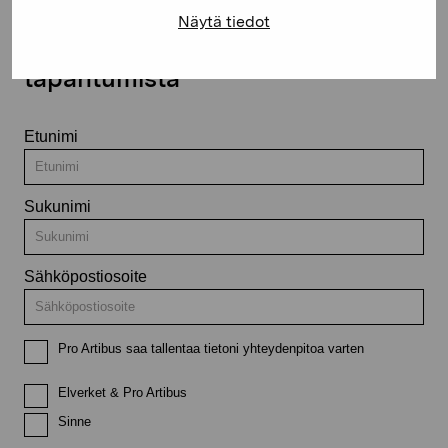
Näytä tiedot
Pysy ajantasalla näyttelyistä ja
tapahtumista
Etunimi
Sukunimi
Sähköpostiosoite
Pro Artibus saa tallentaa tietoni yhteydenpitoa varten
Elverket & Pro Artibus
Sinne