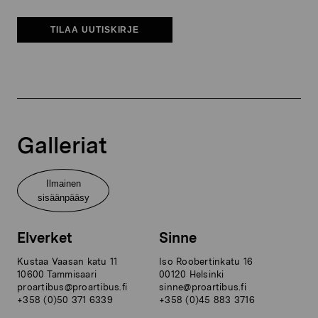
TILAA UUTISKIRJE
Galleriat
Ilmainen
sisäänpääsy
Elverket
Sinne
Kustaa Vaasan katu 11
Iso Roobertinkatu 16
10600 Tammisaari
00120 Helsinki
proartibus@proartibus.fi
sinne@proartibus.fi
+358 (0)50 371 6339
+358 (0)45 883 3716