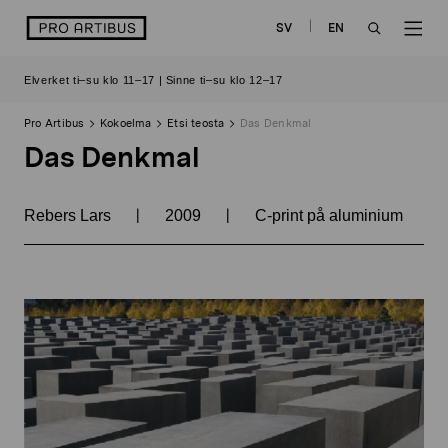
Siirry
logo
SV
EN
sisältöön
OPEN
OP
Elverket ti–su klo 11–17 | Sinne ti–su klo 12–17
SEARCH
NAV
Pro Artibus
Kokoelma
Etsi teosta
Das Denkmal
Das Denkmal
|
|
Rebers Lars
2009
C-print på aluminium