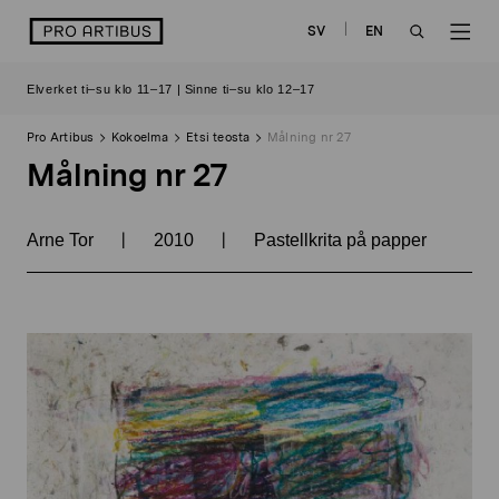
Siirry
logo
SV
EN
sisältöön
OPEN
OP
Elverket ti–su klo 11–17 | Sinne ti–su klo 12–17
SEARCH
NAV
Pro Artibus
Kokoelma
Etsi teosta
Målning nr 27
Målning nr 27
|
|
Arne Tor
2010
Pastellkrita på papper