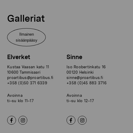
Galleriat
Ilmainen
sisäänpääsy
Elverket
Sinne
Kustaa Vaasan katu 11
Iso Roobertinkatu 16
10600 Tammisaari
00120 Helsinki
proartibus@proartibus.fi
sinne@proartibus.fi
+358 (0)50 371 6339
+358 (0)45 883 3716
Avoinna
Avoinna
ti–su klo 11–17
ti–su klo 12–17