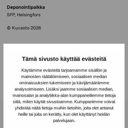
Deponointipaikka
SFP, Helsingfors
© Kuvasto 2026
Jaa:
Tämä sivusto käyttää evästeitä
Facebook
Käytämme evästeitä tarjoamamme sisällön ja
mainosten räätälöimiseen, sosiaalisen median
Linkedin
ominaisuuksien tukemiseen ja kävijämäärämme
analysoimiseen. Lisäksi jaamme sosiaalisen median,
mainosalan ja analytiikka-alan kumppaneillemme tietoja
siitä, miten käytät sivustoamme. Kumppanimme voivat
yhdistää näitä tietoja muihin tietoihin, joita olet antanut
Pro Artibus -säätiö
heille tai joita on kerätty, kun olet käyttänyt heidän
palvelujaan.