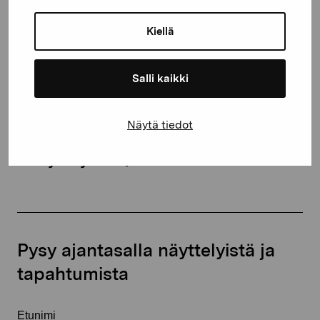
Kustaa Vaasan katu 11
Kiellä
10600 Tammisaari
proartibus@proartibus.fi
+358 (0)50 371 6339
Salli kaikki
Näytä tiedot
Ota yhteyttä
Pysy ajantasalla näyttelyistä ja
tapahtumista
Etunimi