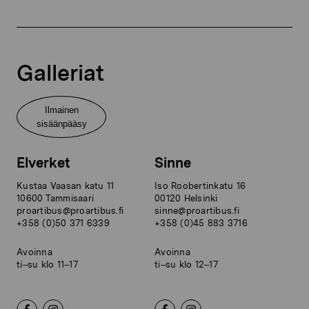
Galleriat
Ilmainen
sisäänpääsy
Elverket
Sinne
Kustaa Vaasan katu 11
Iso Roobertinkatu 16
10600 Tammisaari
00120 Helsinki
proartibus@proartibus.fi
sinne@proartibus.fi
+358 (0)50 371 6339
+358 (0)45 883 3716
Avoinna
Avoinna
ti–su klo 11–17
ti–su klo 12–17