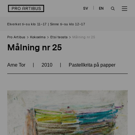
Siirry
logo
SV
EN
sisältöön
OPEN
OP
Elverket ti–su klo 11–17 | Sinne ti–su klo 12–17
SEARCH
NAV
Pro Artibus
Kokoelma
Etsi teosta
Målning nr 25
Målning nr 25
|
|
Arne Tor
2010
Pastellkrita på papper