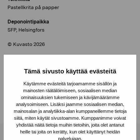
Pastellkrita på papper
Deponointipaikka
SFP, Helsingfors
© Kuvasto 2026
Tämä sivusto käyttää evästeitä
Jaa:
Käytämme evästeitä tarjoamamme sisällön ja
Facebook
mainosten räätälöimiseen, sosiaalisen median
ominaisuuksien tukemiseen ja kävijämäärämme
Linkedin
analysoimiseen. Lisäksi jaamme sosiaalisen median,
mainosalan ja analytiikka-alan kumppaneillemme tietoja
siitä, miten käytät sivustoamme. Kumppanimme voivat
yhdistää näitä tietoja muihin tietoihin, joita olet antanut
heille tai joita on kerätty, kun olet käyttänyt heidän
palvelujaan.