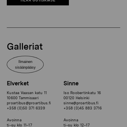
TILAA UUTISKIRJE
Galleriat
Ilmainen
sisäänpääsy
Elverket
Sinne
Kustaa Vaasan katu 11
Iso Roobertinkatu 16
10600 Tammisaari
00120 Helsinki
proartibus@proartibus.fi
sinne@proartibus.fi
+358 (0)50 371 6339
+358 (0)45 883 3716
Avoinna
Avoinna
ti–su klo 11–17
ti–su klo 12–17