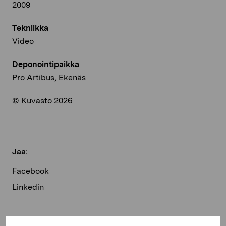
2009
Tekniikka
Video
Deponointipaikka
Pro Artibus, Ekenäs
© Kuvasto 2026
Jaa:
Facebook
Linkedin