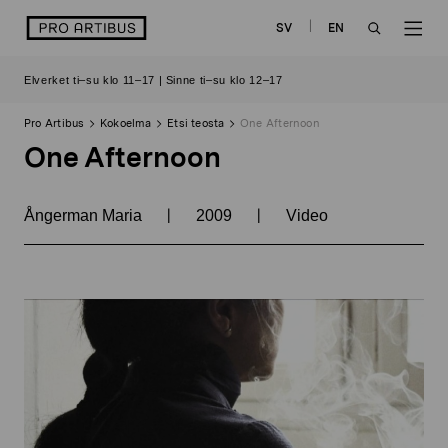
Siirry
logo
SV
EN
sisältöön
OPEN
OP
Elverket ti–su klo 11–17 | Sinne ti–su klo 12–17
SEARCH
NAV
Pro Artibus
Kokoelma
Etsi teosta
One Afternoon
One Afternoon
|
|
Ångerman Maria
2009
Video