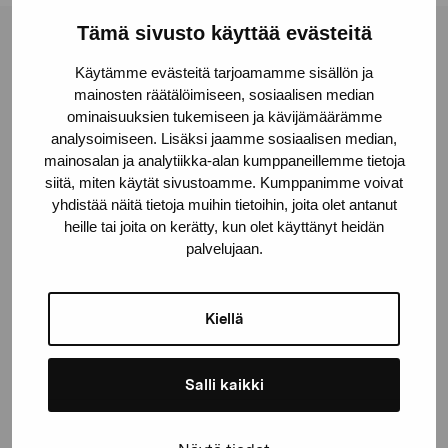
Tämä sivusto käyttää evästeitä
Pro Artibus -säätiö
Käytämme evästeitä tarjoamamme sisällön ja
mainosten räätälöimiseen, sosiaalisen median
ominaisuuksien tukemiseen ja kävijämäärämme
Kustaa Vaasan katu 11
analysoimiseen. Lisäksi jaamme sosiaalisen median,
10600 Tammisaari
mainosalan ja analytiikka-alan kumppaneillemme tietoja
proartibus@proartibus.fi
siitä, miten käytät sivustoamme. Kumppanimme voivat
+358 (0)50 371 6339
yhdistää näitä tietoja muihin tietoihin, joita olet antanut
heille tai joita on kerätty, kun olet käyttänyt heidän
palvelujaan.
Kiellä
Ota yhteyttä
Salli kaikki