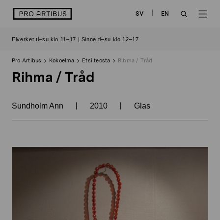
Siirry
logo
SV
EN
sisältöön
OPEN
OP
Elverket ti–su klo 11–17 | Sinne ti–su klo 12–17
SEARCH
NAV
Pro Artibus
Kokoelma
Etsi teosta
Rihma / Tråd
Rihma / Tråd
|
|
Sundholm Ann
2010
Glas