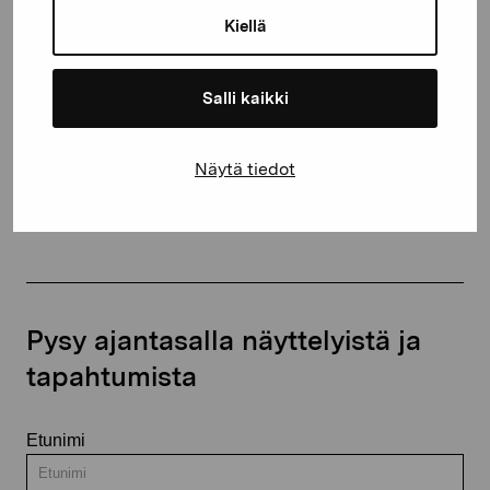
10600 Tammisaari
Kiellä
proartibus@proartibus.fi
+358 (0)50 371 6339
Salli kaikki
Näytä tiedot
Ota yhteyttä
Pysy ajantasalla näyttelyistä ja
tapahtumista
Etunimi