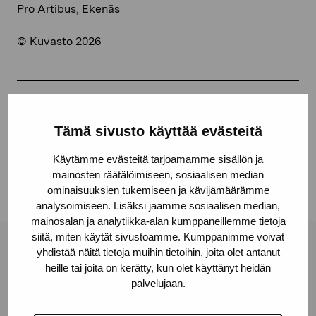
Pro Artibus, Ekenäs
© Kuvasto 2026
Jaa:
Tämä sivusto käyttää evästeitä
Facebook
Käytämme evästeitä tarjoamamme sisällön ja
Linkedin
mainosten räätälöimiseen, sosiaalisen median
ominaisuuksien tukemiseen ja kävijämäärämme
analysoimiseen. Lisäksi jaamme sosiaalisen median,
mainosalan ja analytiikka-alan kumppaneillemme tietoja
siitä, miten käytät sivustoamme. Kumppanimme voivat
yhdistää näitä tietoja muihin tietoihin, joita olet antanut
Pro Artibus -säätiö
heille tai joita on kerätty, kun olet käyttänyt heidän
palvelujaan.
Kustaa Vaasan katu 11