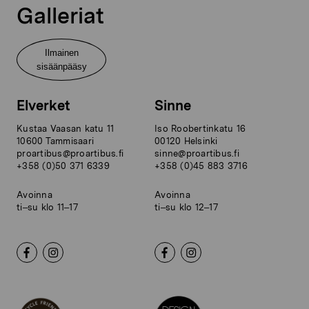
Galleriat
Ilmainen
sisäänpääsy
Elverket
Sinne
Kustaa Vaasan katu 11
Iso Roobertinkatu 16
10600 Tammisaari
00120 Helsinki
proartibus@proartibus.fi
sinne@proartibus.fi
+358 (0)50 371 6339
+358 (0)45 883 3716
Avoinna
Avoinna
ti–su klo 11–17
ti–su klo 12–17