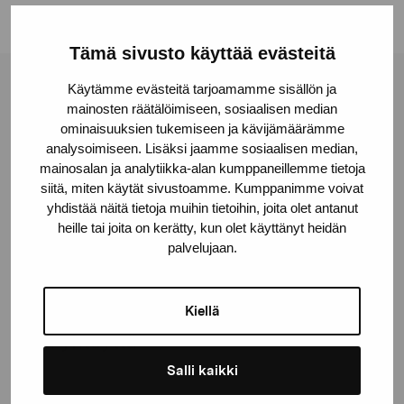
Tämä sivusto käyttää evästeitä
Käytämme evästeitä tarjoamamme sisällön ja
Pro Artibus -säätiö
mainosten räätälöimiseen, sosiaalisen median
ominaisuuksien tukemiseen ja kävijämäärämme
analysoimiseen. Lisäksi jaamme sosiaalisen median,
Kustaa Vaasan katu 11
mainosalan ja analytiikka-alan kumppaneillemme tietoja
10600 Tammisaari
siitä, miten käytät sivustoamme. Kumppanimme voivat
proartibus@proartibus.fi
yhdistää näitä tietoja muihin tietoihin, joita olet antanut
heille tai joita on kerätty, kun olet käyttänyt heidän
+358 (0)50 371 6339
palvelujaan.
Kiellä
Ota yhteyttä
Salli kaikki