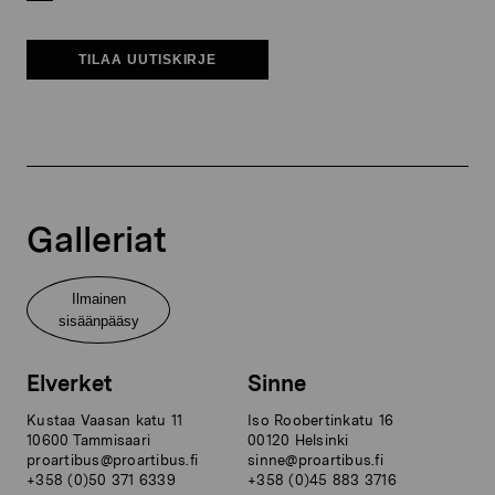
TILAA UUTISKIRJE
Galleriat
Ilmainen
sisäänpääsy
Elverket
Sinne
Kustaa Vaasan katu 11
Iso Roobertinkatu 16
10600 Tammisaari
00120 Helsinki
proartibus@proartibus.fi
sinne@proartibus.fi
+358 (0)50 371 6339
+358 (0)45 883 3716