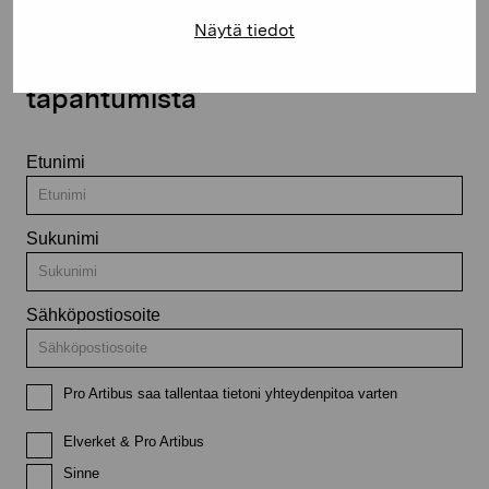
Näytä tiedot
Pysy ajantasalla näyttelyistä ja
tapahtumista
Etunimi
Sukunimi
Sähköpostiosoite
Pro Artibus saa tallentaa tietoni yhteydenpitoa varten
Elverket & Pro Artibus
Sinne