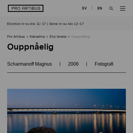
Siirry
logo
SV
EN
sisältöön
OPEN
OP
Elverket ti–su klo 11–17 | Sinne ti–su klo 12–17
SEARCH
NAV
Pro Artibus
Kokoelma
Etsi teosta
Ouppnåelig
Ouppnåelig
|
|
Scharmanoff Magnus
2006
Fotografi