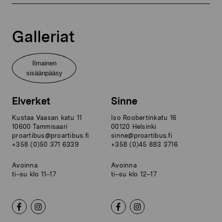
Galleriat
Ilmainen
sisäänpääsy
Elverket
Sinne
Kustaa Vaasan katu 11
Iso Roobertinkatu 16
10600 Tammisaari
00120 Helsinki
proartibus@proartibus.fi
sinne@proartibus.fi
+358 (0)50 371 6339
+358 (0)45 883 3716
Avoinna
Avoinna
ti–su klo 11–17
ti–su klo 12–17