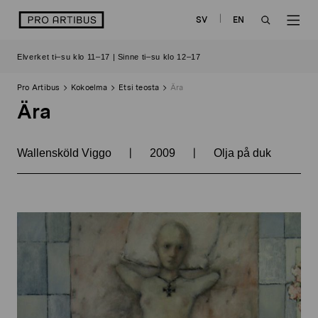
Siirry
logo
SV
EN
sisältöön
OPEN
OP
Elverket ti–su klo 11–17 | Sinne ti–su klo 12–17
SEARCH
NAV
Pro Artibus
Kokoelma
Etsi teosta
Ära
Ära
|
|
Wallensköld Viggo
2009
Olja på duk