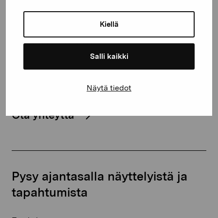
Kustaa Vaasan katu 11
Kiellä
10600 Tammisaari
proartibus@proartibus.fi
+358 (0)50 371 6339
Salli kaikki
Näytä tiedot
Ota yhteyttä
Pysy ajantasalla näyttelyistä ja
tapahtumista