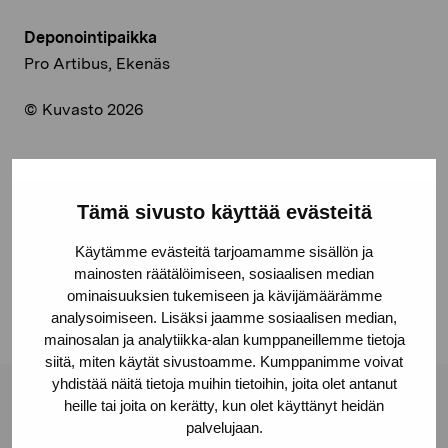
Deponointipaikka
Pro Artibus, Ekenäs
© Kuvasto 2026
Tämä sivusto käyttää evästeitä
Jaa:
Facebook
Käytämme evästeitä tarjoamamme sisällön ja
mainosten räätälöimiseen, sosiaalisen median
Linkedin
ominaisuuksien tukemiseen ja kävijämäärämme
analysoimiseen. Lisäksi jaamme sosiaalisen median,
mainosalan ja analytiikka-alan kumppaneillemme tietoja
siitä, miten käytät sivustoamme. Kumppanimme voivat
yhdistää näitä tietoja muihin tietoihin, joita olet antanut
heille tai joita on kerätty, kun olet käyttänyt heidän
Pro Artibus -säätiö
palvelujaan.