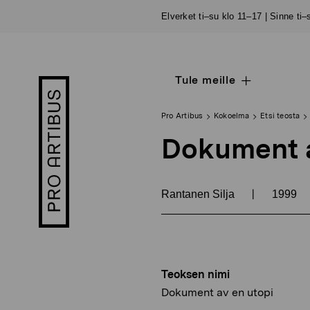
Siirry
Elverket ti–su klo 11–17 | Sinne ti
sisältöön
Tule meille
Open
Pro
sub
Artibus
navigation
logo
Pro Artibus
Kokoelma
Etsi teosta
Dokument a
|
Rantanen Silja
1999
Teoksen nimi
Dokument av en utopi