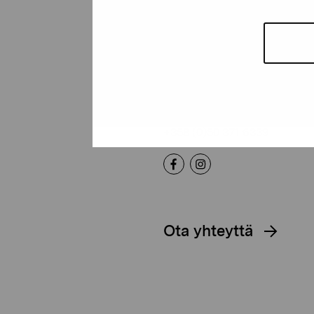
Pro Artibus -s
Kustaa Vaasan katu 11
10600 Tammisaari
proartibus@proartibus.fi
+358 (0)50 371 6339
Ota yhteyttä