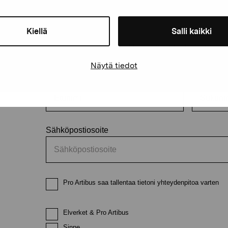
äätiö
Kiellä
Salli kaikki
Pysy ajantasalla näyttelyistä 
Näytä tiedot
Etunimi
Sukunimi
Sähköpostiosoite
Pro Artibus saa tallentaa tietoni yhteydenpitoa varten
Elverket & Pro Artibus
Sinne