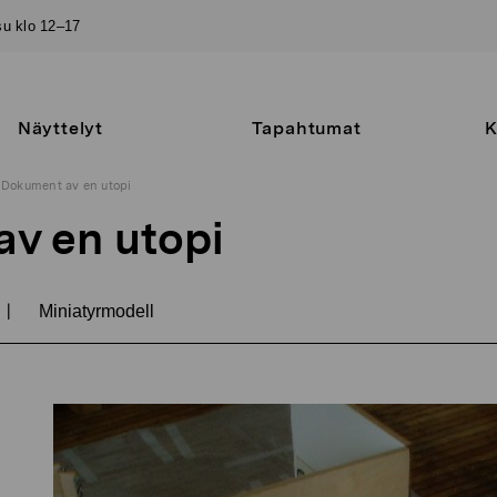
–su klo 12–17
Näyttelyt
Tapahtumat
K
Dokument av en utopi
v en utopi
|
Miniatyrmodell