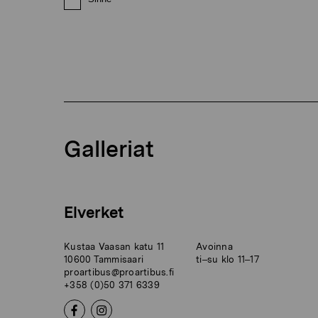
Galleriat
Elverket
Kustaa Vaasan katu 11
Avoinna
10600 Tammisaari
ti–su klo 11–17
proartibus@proartibus.fi
+358 (0)50 371 6339