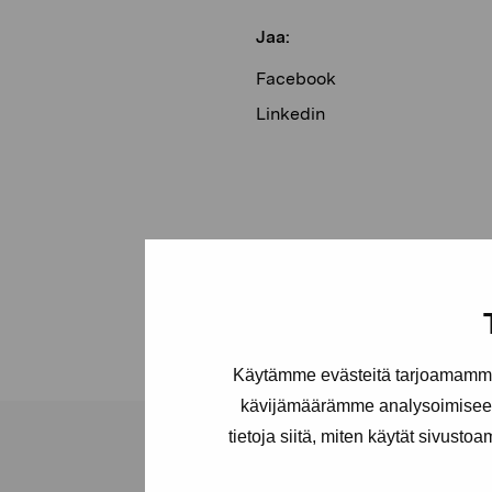
Jaa:
Facebook
Linkedin
Käytämme evästeitä tarjoamamme 
kävijämäärämme analysoimiseen
tietoja siitä, miten käytät sivusto