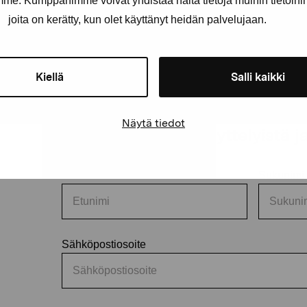
amme. Kumppanimme voivat yhdistää näitä tietoja muihin tietoihin, 
joita on kerätty, kun olet käyttänyt heidän palvelujaan.
Kiellä
Salli kaikki
äätiö
Näytä tiedot
Pysy ajantasalla näyttelyistä 
Etunimi
Sukunimi
Sähköpostiosoite