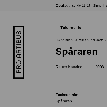
Siirry
Elverket ti–su klo 11–17 | Sinne ti
sisältöön
Tule meille
Open
Pro
sub
Artibus
navigation
logo
Pro Artibus
Kokoelma
Etsi teosta
Spåraren
|
Reuter Katarina
2008
Teoksen nimi
Spåraren