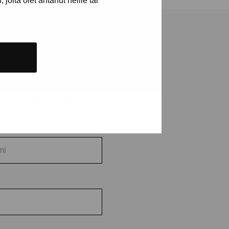
joita olet antanut heille tai
ja tapahtumista