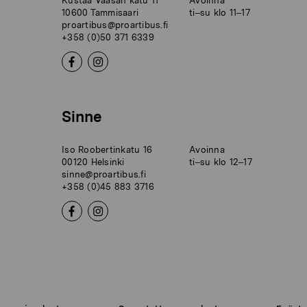
Kustaa Vaasan katu 11
Avoinna
10600 Tammisaari
ti–su klo 11–17
proartibus@proartibus.fi
+358 (0)50 371 6339
Sinne
Iso Roobertinkatu 16
Avoinna
00120 Helsinki
ti–su klo 12–17
sinne@proartibus.fi
+358 (0)45 883 3716