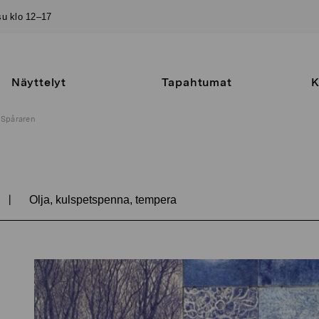
–su klo 12–17
Näyttelyt
Tapahtumat
K
Spåraren
|
Olja, kulspetspenna, tempera