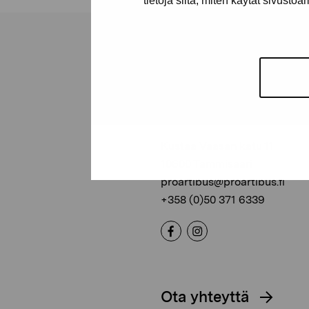
tietoja siitä, miten käytät sivusto
Pro Artibus -s
Kustaa Vaasan katu 11
10600 Tammisaari
proartibus@proartibus.fi
+358 (0)50 371 6339
Ota yhteyttä