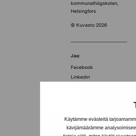
kommunalhögskolan,
Helsingfors
© Kuvasto 2026
Jaa:
Facebook
Linkedin
Käytämme evästeitä tarjoamamme 
kävijämäärämme analysoimiseen