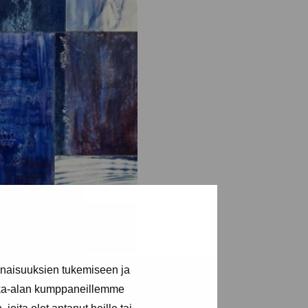
inaisuuksien tukemiseen ja
kka-alan kumppaneillemme