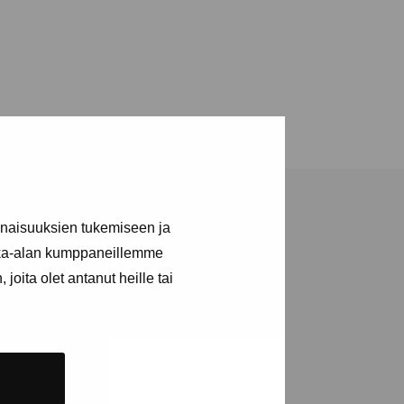
inaisuuksien tukemiseen ja
kka-alan kumppaneillemme
joita olet antanut heille tai
ja tapahtumista