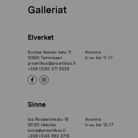
Galleriat
Elverket
Kustaa Vaasan katu 11
Avoinna
10600 Tammisaari
ti–su klo 11–17
proartibus@proartibus.fi
+358 (0)50 371 6339
Sinne
Iso Roobertinkatu 16
Avoinna
00120 Helsinki
ti–su klo 12–17
sinne@proartibus.fi
+358 (0)45 883 3716