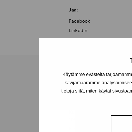
Jaa:
Facebook
Linkedin
Käytämme evästeitä tarjoamamme 
kävijämäärämme analysoimiseen
tietoja siitä, miten käytät sivusto
Pro Artibus -s
Kustaa Vaasan katu 11
10600 Tammisaari
proartibus@proartibus.fi