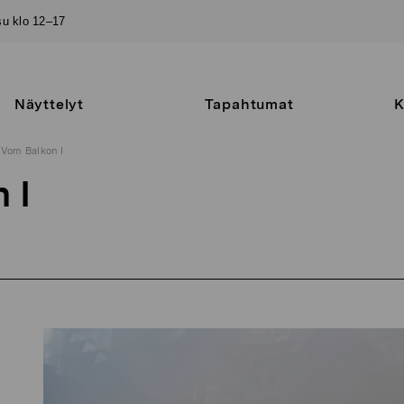
–su klo 12–17
Näyttelyt
Tapahtumat
K
Vom Balkon I
 I