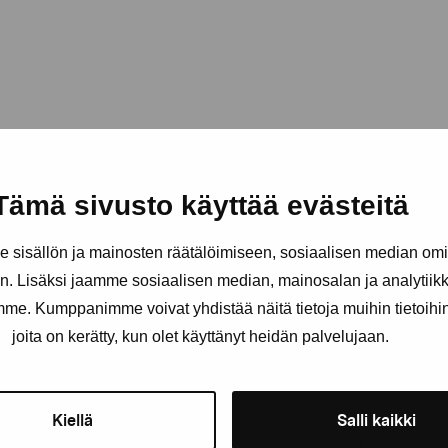
Tämä sivusto käyttää evästeitä
sisällön ja mainosten räätälöimiseen, sosiaalisen median om
. Lisäksi jaamme sosiaalisen median, mainosalan ja analytii
amme. Kumppanimme voivat yhdistää näitä tietoja muihin tietoihin, 
äätiö
joita on kerätty, kun olet käyttänyt heidän palvelujaan.
Pysy ajantasalla näyttelyistä 
Kiellä
Salli kaikki
Etunimi
Sukunimi