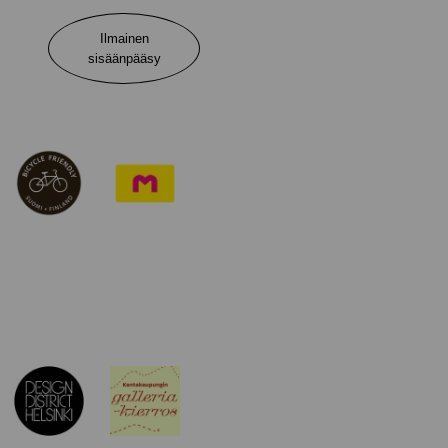
Ilmainen
sisäänpääsy