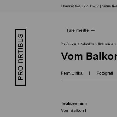
Siirry
Elverket ti–su klo 11–17 | Sinne ti
sisältöön
Tule meille
Open
Pro
sub
Artibus
navigation
logo
Pro Artibus
Kokoelma
Etsi teosta
Vom Balkon
|
Ferm Ulrika
Fotografi
Teoksen nimi
Vom Balkon I