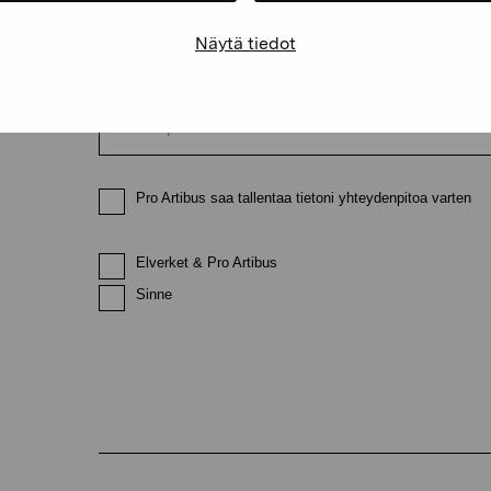
Näytä tiedot
Sähköpostiosoite
Pro Artibus saa tallentaa tietoni yhteydenpitoa varten
Elverket & Pro Artibus
Sinne